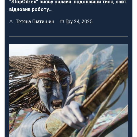
“StopOdrex” знову онлайн: подолавши тиск, сайт
відновив роботу…
Тетяна Гнатишин
Гру 24, 2025