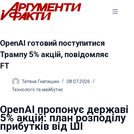
Перейти
до
вмісту
OpenAI готовий поступитися
Трампу 5% акцій, повідомляє
FT
Тетяна Гнатишин
08.07.2026
Технології та майбутнє
OpenAI пропонує державі
5% акцій: план розподілу
прибутків від ШІ