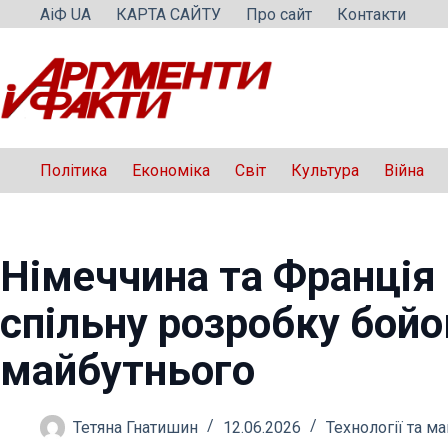
Перейти
АіФ UA
КАРТА САЙТУ
Про сайт
Контакти
до
вмісту
Політика
Економіка
Світ
Культура
Війна
Німеччина та Франція
спільну розробку бойо
майбутнього
Тетяна Гнатишин
12.06.2026
Технології та м