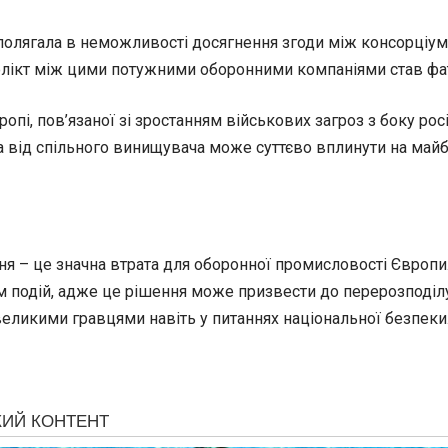
лягала в неможливості досягнення згоди між консорціумом A
нфлікт між цими потужними оборонними компаніями став фа
опі, пов’язаної зі зростанням військових загроз з боку рос
ід спільного винищувача може суттєво вплинути на майбу
ня – це значна втрата для оборонної промисловості Європи
м подій, адже це рішення може призвести до перерозподілу 
еликими гравцями навіть у питаннях національної безпеки