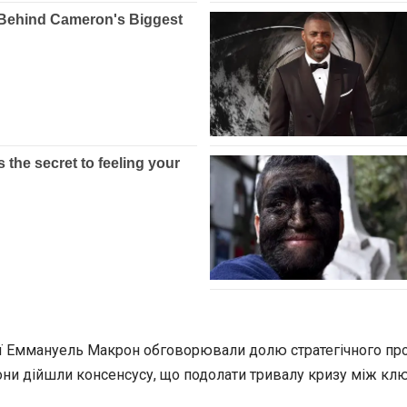
 Еммануель Макрон обговорювали долю стратегічного проєкту
они дійшли консенсусу, що подолати тривалу кризу між клю