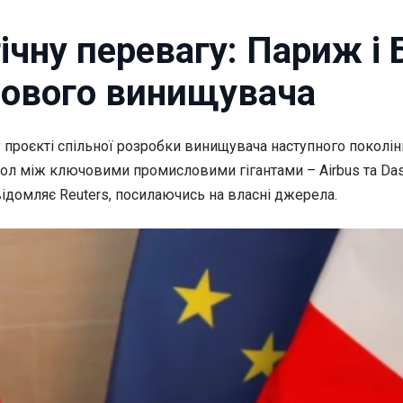
ічну перевагу: Париж і
дового винищувача
 проєкті
спільної розробки винищувача наступного поколін
 між ключовими промисловими гігантами – Airbus та Dassaul
ідомляє Reuters, посилаючись на власні джерела.