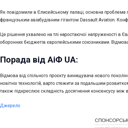
Як повідомили в Єлисейському палаці, основна проблема по
французьким авіабудівним гігантом Dassault Aviation. Ко
Це рішення ухвалено на тлі наростаючої напруженості в Євр
оборонних бюджетів європейськими союзниками. Відмова в
Порада від АіФ UA:
Відмова від спільного проєкту винищувача нового поколін
новітніх технологій, варто стежити за подальшим розвитко
також підкреслює складність досягнення консенсусу між в
Джерело