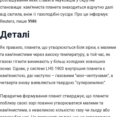
розташування яких ставить науковців у скрутне
становище: кам’яниста планета знаходиться відчутно далі
від світила, аніж її газоподібні сусіди. Про це інформує
Reuters, пише
УНН
.
Деталі
Як правило, планети, що утворюються біля зірки, є малими
та кам’янистими через високу температуру, в той час, як
газові гіганти виникають у більш холодних зовнішніх
зонах. Однак, у системі LHS 1903 внутрішня планета є
кам’янистою, дві наступні – газовими “міні–нептунами”, а
четверта знову виявляється твердою “суперземлею”.
Парадигма формування планет стверджує, що планети
поблизу своєї зорі повинні утворюватися малими та
кам’янистими, з невеликою кількістю газу чи льоду або