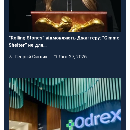
“Rolling Stones” відмовляють Джаггеру: “Gimme
Shelter” не для…
Георгій Ситник
Лют 27, 2026