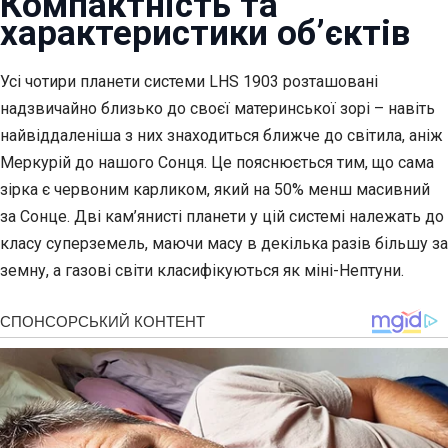
Компактність та
характеристики об’єктів
Усі чотири планети системи LHS 1903 розташовані
надзвичайно близько до своєї материнської зорі – навіть
найвіддаленіша з них знаходиться ближче до світила, аніж
Меркурій до нашого Сонця. Це пояснюється тим, що сама
зірка є червоним карликом, який на 50% менш масивний
за Сонце. Дві кам’янисті планети у цій системі належать до
класу суперземель, маючи масу в декілька разів більшу за
земну, а газові світи класифікуються як міні-Нептуни.