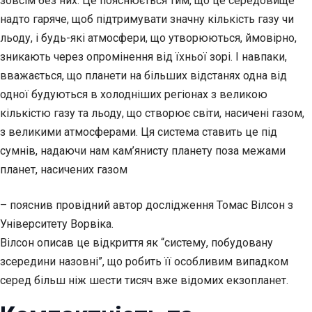
зовсім без них. Це пояснюється тим, що це середовище
надто гаряче, щоб підтримувати значну кількість газу чи
льоду, і будь-які атмосфери, що утворюються, ймовірно,
зникають через опромінення від їхньої зорі. І навпаки,
вважається, що планети на більших відстанях одна від
одної будуються в холодніших регіонах з великою
кількістю газу та льоду, що створює світи, насичені газом,
з великими атмосферами. Ця система ставить це під
сумнів, надаючи нам кам’янисту планету поза межами
планет, насичених газом
– пояснив провідний автор дослідження Томас Вілсон з
Університету Ворвіка.
Вілсон описав це відкриття як “систему, побудовану
зсередини назовні”, що робить її особливим випадком
серед більш ніж шести тисяч вже відомих екзопланет.