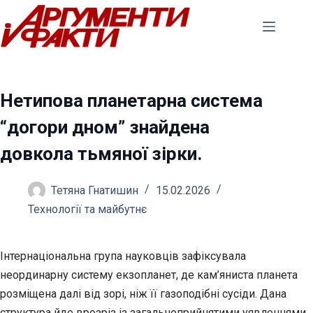
Перейти
до
вмісту
Нетипова планетарна система
“догори дном” знайдена
довкола тьмяної зірки.
Тетяна Гнатишин
15.02.2026
Технології та майбутнє
Інтернаціональна група науковців зафіксувала
неординарну систему екзопланет, де кам’яниста планета
розміщена далі від зорі, ніж її газоподібні сусіди. Дана
структура йде
врозріз із загальноприйнятими уявленнями