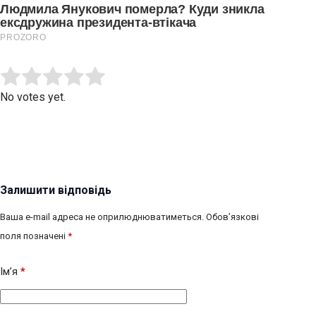
Submit Rating
Rate this item:
No votes yet.
Залишити відповідь
Ваша e-mail адреса не оприлюднюватиметься.
Обов’язкові
поля позначені
*
Ім’я
*