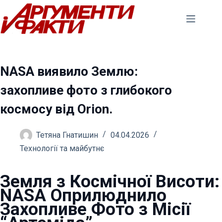
Перейти
до
вмісту
NASA виявило Землю:
захопливе фото з глибокого
космосу від Orion.
Тетяна Гнатишин
04.04.2026
Технології та майбутнє
Земля з Космічної Висоти:
NASA Оприлюднило
Захопливе Фото з Місії