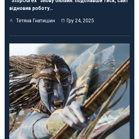
“StopOdrex” знову онлайн: подолавши тиск, сайт
відновив роботу…
Тетяна Гнатишин
Гру 24, 2025