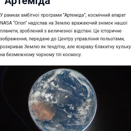
“Артеміда”
У рамках амбітної програми “Артеміда”, космічний апарат
NASA “Orion” надіслав на Землю
вражаючий знімок нашої
планети, зроблений з величезної відстані. Це історичне
зображення, передане до Центру управління польотами,
розкриває Землю як тендітну, але яскраву блакитну кульку
на безмежному чорному тлі космосу.