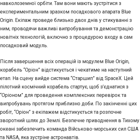
навколоземної орбіти. Там вони мають зустрітися з
експериментальним зразком посадкового апарата Blue
Origin. Екіпаж проведе близько двох днів у стикуванні з
ним, проводячи важливі випробування та демонстрацію
новітніх технологій, включно з процедурою входу в сам
посадковий модуль.
Після завершення всіх операцій із модулем Blue Origin,
корабель “Оріон” відстикується і чекатиме на наступний
етап. На сцену вийде система “Старшип” від SpaceX. Цей
пілотний космічний корабель стартує, щоб з’єднатися з
“Оріоном” для проведення комплексних перевірок та
випробувань протягом приблизно доби. По закінченні цих
робіт, “Оріон” з екіпажем відстикується та розпочне
зворотний шлях до Землі. Безпечне приводнення в Тихому
океані забезпечить команда Військово-морських сил США
та NASA, яка зустріне астронавтів.