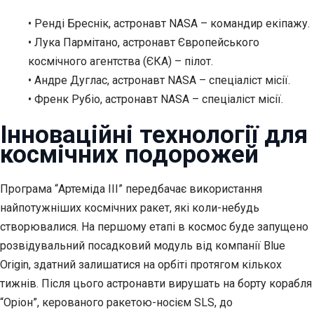
• Ренді Бреснік, астронавт NASA – командир екіпажу.
• Лука Пармітано, астронавт Європейського
космічного агентства (ЄКА) – пілот.
• Андре Дуглас, астронавт NASA – спеціаліст місії.
• Френк Рубіо, астронавт NASA – спеціаліст місії.
Інноваційні технології для
космічних подорожей
Програма “Артеміда III” передбачає використання
найпотужніших космічних ракет, які коли-небудь
створювалися. На першому етапі в космос буде запущено
розвідувальний посадковий модуль від компанії Blue
Origin, здатний залишатися на орбіті протягом кількох
тижнів. Після цього астронавти вирушать на борту корабля
“Оріон”, керованого ракетою-носієм SLS, до