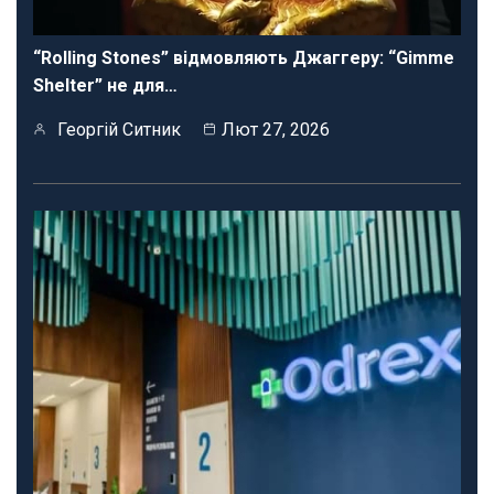
“Rolling Stones” відмовляють Джаггеру: “Gimme
Shelter” не для…
Георгій Ситник
Лют 27, 2026