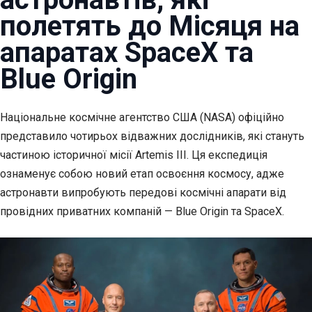
полетять до Місяця на
апаратах SpaceX та
Blue Origin
Національне космічне агентство США (NASA) офіційно
представило
чотирьох відважних дослідників, які стануть
частиною історичної місії Artemis III. Ця експедиція
ознаменує собою новий етап освоєння космосу, адже
астронавти випробують передові космічні апарати від
провідних приватних компаній — Blue Origin та SpaceX.