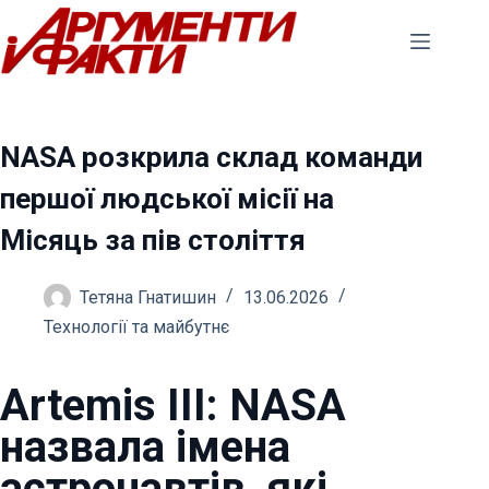
Перейти
до
вмісту
NASA розкрила склад команди
першої людської місії на
Місяць за пів століття
Тетяна Гнатишин
13.06.2026
Технології та майбутнє
Artemis III: NASA
назвала імена
астронавтів, які