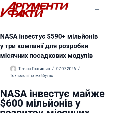
Перейти
до
вмісту
NASA інвестує $590+ мільйонів
у три компанії для розробки
місячних посадкових модулів
Тетяна Гнатишин
07.07.2026
Технології та майбутнє
NASA інвестує майже
$600 мільйонів у
розвиток місячних