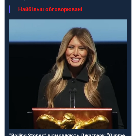
Найбільш обговорювані
“Rolling Stones” відмовляють Джаггеру: “Gimme