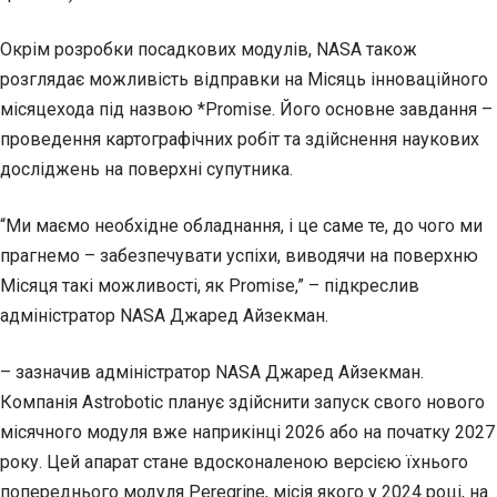
Окрім розробки посадкових модулів, NASA також
розглядає можливість відправки на Місяць інноваційного
місяцехода під назвою *Promise. Його основне завдання –
проведення картографічних робіт та здійснення наукових
досліджень на поверхні супутника.
“Ми маємо необхідне обладнання, і це саме те, до чого ми
прагнемо – забезпечувати успіхи, виводячи на поверхню
Місяця такі можливості, як Promise,” – підкреслив
адміністратор NASA Джаред Айзекман.
– зазначив адміністратор NASA Джаред Айзекман.
Компанія Astrobotic планує здійснити запуск свого нового
місячного модуля вже наприкінці 2026 або на початку 2027
року. Цей апарат стане вдосконаленою версією їхнього
попереднього модуля Peregrine, місія якого у 2024 році, на