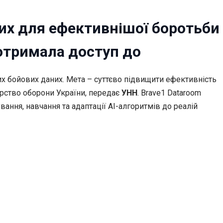
них для ефективнішої боротьби
отримала доступ до
их бойових даних. Мета – суттєво підвищити ефективність
ерство оборони України, передає
УНН
. Brave1 Dataroom
ання, навчання та адаптації AI-алгоритмів до реалій