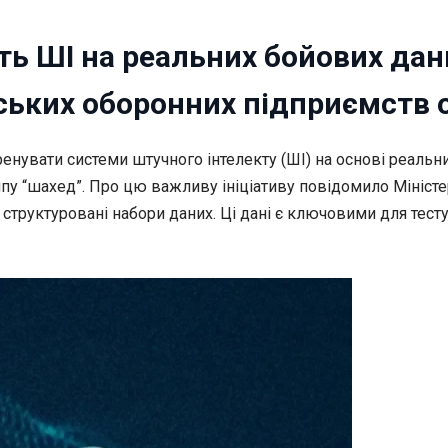
ть ШІ на реальних бойових да
ських оборонних підприємств 
ренувати системи штучного інтелекту (ШІ) на основі реальн
пу “шахед”. Про цю важливу ініціативу повідомило Мініст
руктуровані набори даних. Ці дані є ключовими для тестув