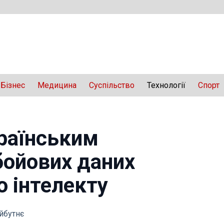
Бізнес
Медицина
Суспільство
Технології
Спорт
раїнським
бойових даних
о інтелекту
айбутнє