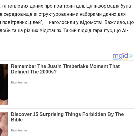
та теплових даних про повітряні цілі. Ця інформація була
ене середовище зі структурованими наборами даних для
и повітряних цілей”, – наголосили у відомстві. Важливо, що
би та на різних відстанях. Такий підхід гарантує, що AI-