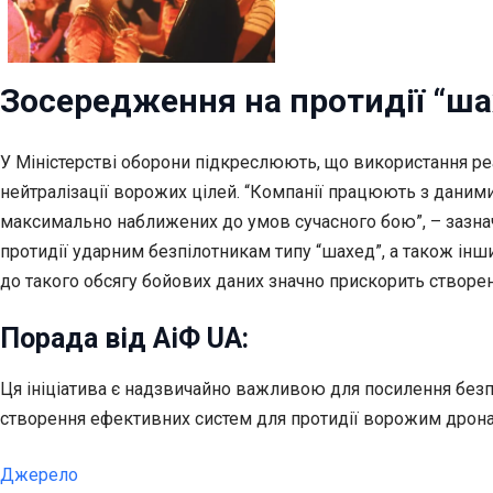
Зосередження на протидії “ш
У Міністерстві оборони підкреслюють, що використання р
нейтралізації ворожих цілей. “Компанії працюють з даними,
максимально наближених до умов сучасного бою”, – зазнач
протидії ударним безпілотникам типу “шахед”, а також ін
до такого обсягу бойових даних значно прискорить створенн
Порада від АіФ UA:
Ця ініціатива є надзвичайно важливою для посилення без
створення ефективних систем для протидії ворожим дронам
Джерело