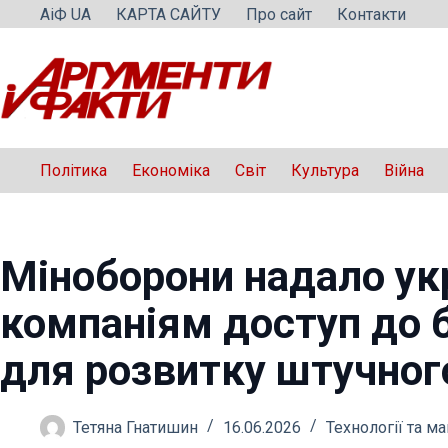
Перейти
АіФ UA
КАРТА САЙТУ
Про сайт
Контакти
до
вмісту
Політика
Економіка
Світ
Культура
Війна
Міноборони надало ук
компаніям доступ до 
для розвитку штучног
Тетяна Гнатишин
16.06.2026
Технології та м