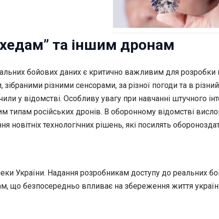
ахедам” та іншим дронам
еальних бойових даних є критично важливим для розробки 
 зібраними різними сенсорами, за різної погоди та в різний
или у відомстві. Особливу увагу при навчанні штучного і
шим типам російських дронів. В оборонному відомстві висл
я новітніх технологічних рішень, які посилять обороноздат
пеки України. Надання розробникам доступу до реальних б
, що безпосередньо впливає на збереження життя українці