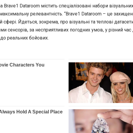
Brave1 Dataroom містить спеціалізовані набори візуальних 
є максимальну релевантність. “Brave1 Dataroom – це захищ
й сфері. Йдеться, зокрема, про візуальні та теплові датасет
и сенсорів, за несприятливих погодних умов, у різний час до
до реальних бойових.