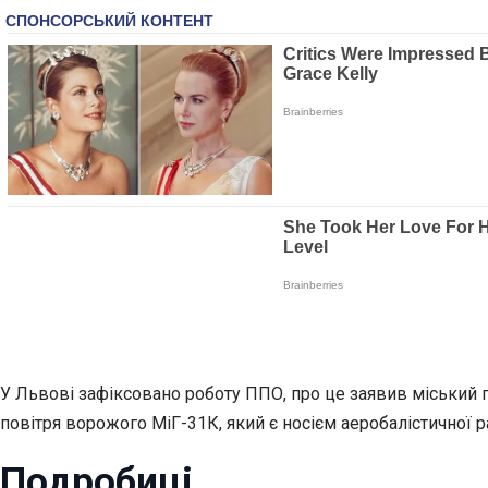
У Львові зафіксовано роботу ППО, про це заявив міський г
повітря ворожого МіГ-31К, який є носієм аеробалістичної 
Подробиці