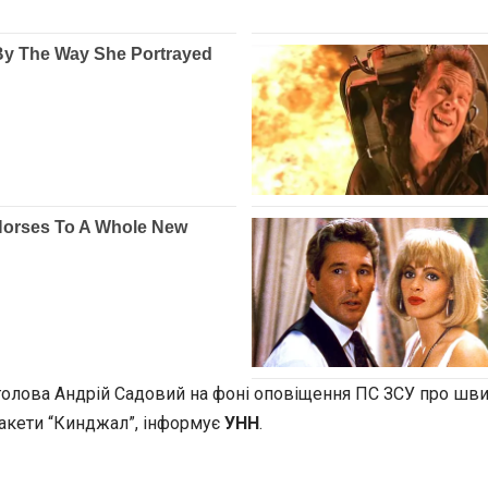
олова Андрій Садовий на фоні оповіщення ПС ЗСУ про швидк
ракети “Кинджал”, інформує
УНН
.