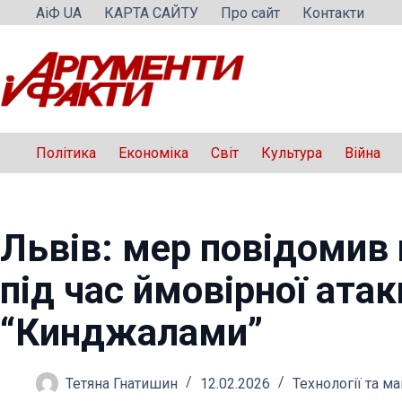
Перейти
АіФ UA
КАРТА САЙТУ
Про сайт
Контакти
до
вмісту
Політика
Економіка
Світ
Культура
Війна
Львів: мер повідомив
під час ймовірної атак
“Кинджалами”
Тетяна Гнатишин
12.02.2026
Технології та м