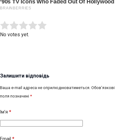
Submit Rating
Rate this item:
No votes yet.
Залишити відповідь
Ваша e-mail адреса не оприлюднюватиметься.
Обов’язкові
поля позначені
*
Ім’я
*
Email
*