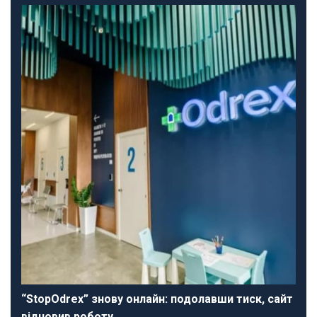
“StopOdrex” знову онлайн: подолавши тиск, сайт
відновив роботу…