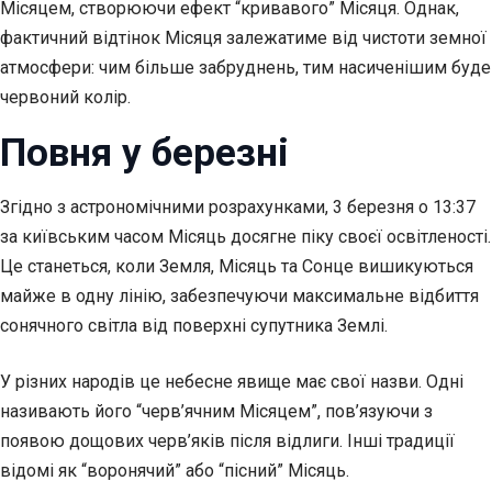
Місяцем, створюючи ефект “кривавого” Місяця. Однак,
фактичний відтінок Місяця залежатиме від чистоти земної
атмосфери: чим більше забруднень, тим насиченішим буде
червоний колір.
Повня у березні
Згідно з астрономічними розрахунками, 3 березня о 13:37
за київським часом Місяць досягне піку своєї освітленості.
Це станеться, коли Земля, Місяць та Сонце вишикуються
майже в одну лінію, забезпечуючи максимальне відбиття
сонячного світла від поверхні супутника Землі.
У різних народів це небесне явище має свої назви. Одні
називають його “черв’ячним Місяцем”, пов’язуючи з
появою дощових черв’яків після відлиги. Інші традиції
відомі як “воронячий” або “пісний” Місяць.