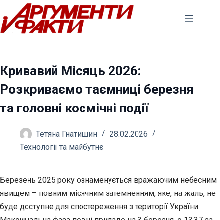
Перейти
до
вмісту
Кривавий Місяць 2026:
Розкриваємо таємниці березня
та головні космічні події
Тетяна Гнатишин
28.02.2026
Технології та майбутнє
Березень 2025 року ознаменується вражаючим небесним
явищем – повним місячним затемненням, яке, на жаль, не
буде доступне для спостереження з території України.
Максимальна фаза повні припаде на 3 березня, о 13:37 за