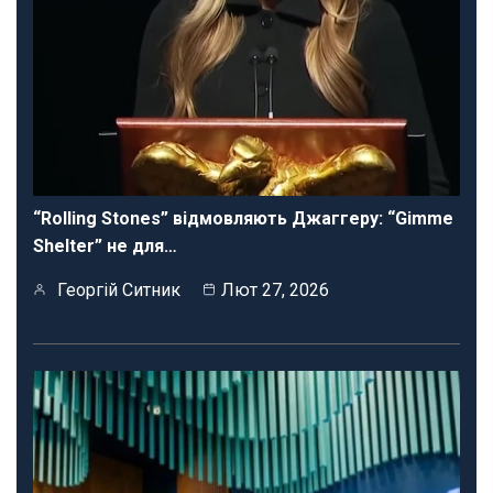
“Rolling Stones” відмовляють Джаггеру: “Gimme
Shelter” не для…
Георгій Ситник
Лют 27, 2026