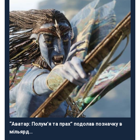
“Аватар: Полум’я та прах” подолав позначку в
мільярд…