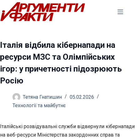
Перейти
до
вмісту
Італія відбила кібернапади на
ресурси МЗС та Олімпійських
ігор: у причетності підозрюють
Росію
Тетяна Гнатишин
05.02.2026
Технології та майбутнє
Італійські розвідувальні служби відвернули кібернапади
на веб-ресурси Міністерства закордонних справ та