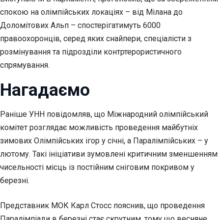
спокою на олімпійських локаціях – від Мілана до
Доломітових Альп – спостерігатимуть 6000
правоохоронців, серед яких снайпери, спеціалісти з
розмінування та підрозділи контртерористичного
спрямування.
Нагадаємо
Раніше УНН повідомляв, що Міжнародний олімпійський
комітет розглядає можливість проведення майбутніх
зимових Олімпійських ігор у січні, а Паралімпійських – у
лютому. Такі ініціативи зумовлені критичним зменшенням
чисельності місць із постійним сніговим покривом у
березні.
Представник МОК Карл Стосс пояснив, що проведення
Паралімпіади в березні стає скрутним, тому що весняне