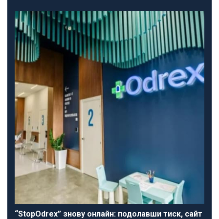
“StopOdrex” знову онлайн: подолавши тиск, сайт