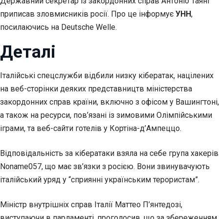
Державний секретар із закордонних справ Антоніо Таяні
приписав зловмисників росії. Про це інформує
УНН
,
посилаючись на Deutsche Welle.
Деталі
Італійські спецслужби відбили низку кібератак, націлених
на веб-сторінки деяких представництв міністерства
закордонних справ країни, включно з офісом у Вашингтоні,
а також на ресурси, пов’язані із зимовими Олімпійськими
іграми, та веб-сайти готелів у Кортіна-д’Ампеццо.
Відповідальність за кібератаки взяла на себе група хакерів
Noname057, що має зв’язки з росією. Вони звинувачують
італійський уряд у “сприянні українським терористам”.
Міністр внутрішніх справ Італії Маттео П’янтедозі,
виступаючи в парламенті, проголосив, що за збереженням