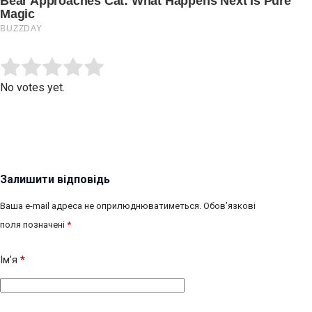
Submit Rating
Rate this item:
No votes yet.
Залишити відповідь
Ваша e-mail адреса не оприлюднюватиметься.
Обов’язкові
поля позначені
*
Ім’я
*