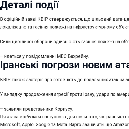
Деталі події
В офіційній заяві КВІР стверджується, що цільовий дата-ц
локалізацію та гасіння пожежі на інфраструктурному об’єкті
Сили цивільної оборони здійснюють гасіння пожежі на об’єкт
– йдеться у повідомленні МВС Бахрейну.
Іранські погрози новим ат
КВІР також застеріг про готовність до подальших атак на а
У випадку продовження агресії проти Ірану, удари по аме
– заявили представники Корпусу.
Ця атака відбулася наступного дня після того, як іранська
Microsoft, Apple, Google та Meta. Варто зазначити, що Ama