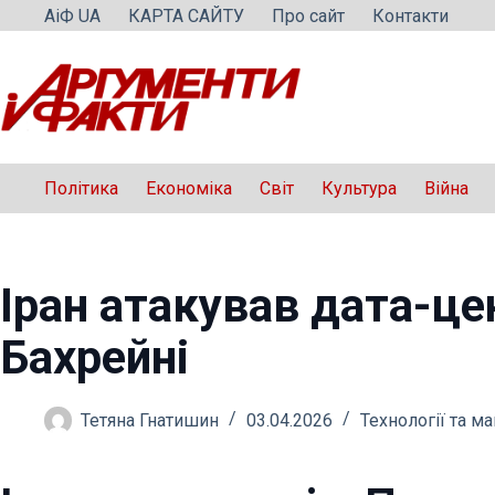
Перейти
АіФ UA
КАРТА САЙТУ
Про сайт
Контакти
до
вмісту
Політика
Економіка
Світ
Культура
Війна
Іран атакував дата-це
Бахрейні
Тетяна Гнатишин
03.04.2026
Технології та м