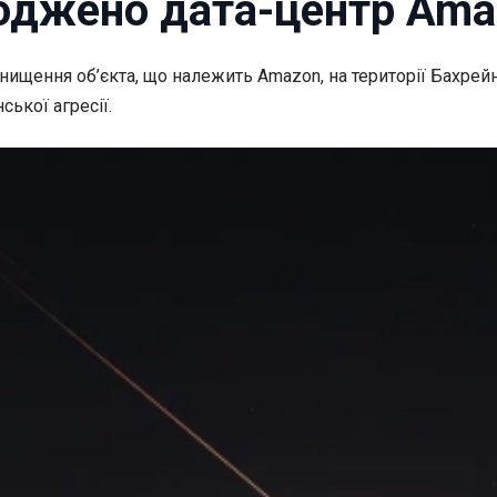
коджено дата-центр Ama
нищення об’єкта, що належить Amazon, на території
Бахрейн
ської агресії.