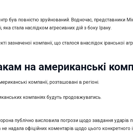
ентр був повністю зруйнований. Водночас, представники Мі
, яка стала наслідком агресивних дій з боку Ірану.
і зазначеної компанії, що сталося внаслідок іранської агре
акам на американські комп
мериканські компанії, розташовані в регіоні.
риканських компаніях будуть продовжуватись.
 сторона публічно висловила погрози щодо завдання ударів п
zon не надала офіційних коментарів щодо цього конкретного 