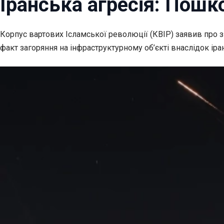
Іранська агресія: Пош
Корпус вартових Ісламської революції (КВІР) заявив про з
факт загоряння на інфраструктурному об’єкті внаслідок іран