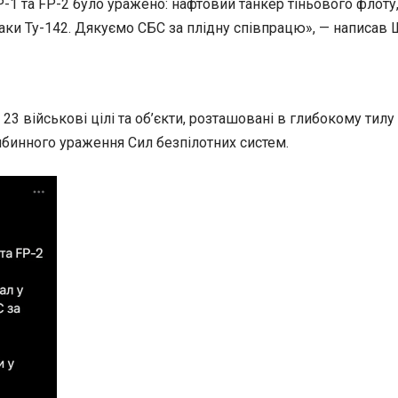
-1 та FP-2 було уражено: нафтовий танкер тіньового флоту,
ітаки Ту-142. Дякуємо СБС за плідну співпрацю», — написав 
а 23 військові цілі та об’єкти, розташовані в глибокому тил
бинного ураження Сил безпілотних систем.