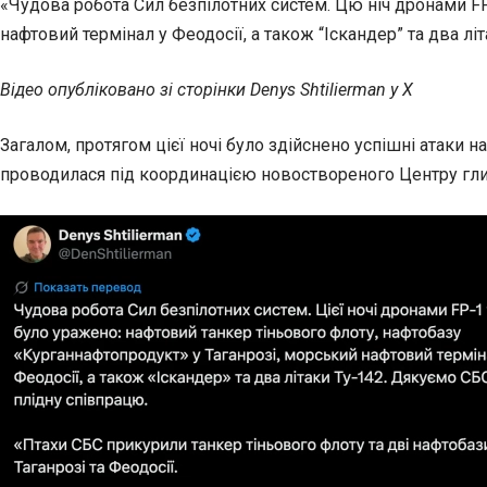
«Чудова робота Сил безпілотних систем. Цю ніч дронами FP
нафтовий термінал у Феодосії, а також “Іскандер” та два л
Відео опубліковано зі сторінки Denys Shtilierman у X
Загалом, протягом цієї ночі було здійснено успішні атаки н
проводилася під координацією новоствореного Центру гли