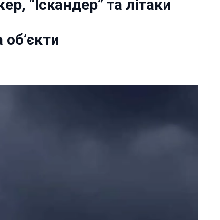
ер, “Іскандер” та літаки
а об’єкти