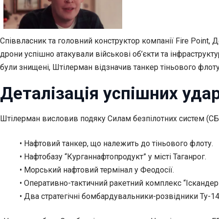
Співвласник та головний конструктор компанії Fire Point,
дрони успішно атакували військові об’єкти та інфраструкту
були знищені, Штілерман відзначив танкер тіньового флоту
Деталізація успішних удар
Штілерман висловив подяку Силам безпілотних систем (СБС)
• Нафтовий танкер, що належить до тіньового флоту.
• Нафтобазу “Курганнафтопродукт” у місті Таганрог.
• Морський нафтовий термінал у Феодосії.
• Оперативно-тактичний ракетний комплекс “Іскандер”
• Два стратегічні бомбардувальники-розвідники Ту-14