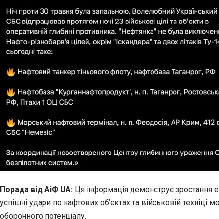
Порада від АіФ UA:
Ця інформація демонструє зростання е
успішні удари по нафтових об’єктах та військовій техніці 
оборонного потенціалу.