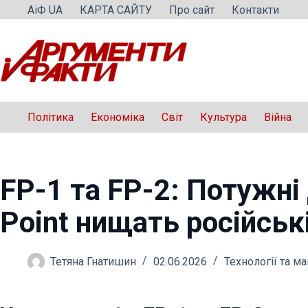
Перейти
АіФ UA
КАРТА САЙТУ
Про сайт
Контакти
до
вмісту
Політика
Економіка
Світ
Культура
Війна
FP-1 та FP-2: Потужні 
Point нищать російські
Тетяна Гнатишин
02.06.2026
Технології та м