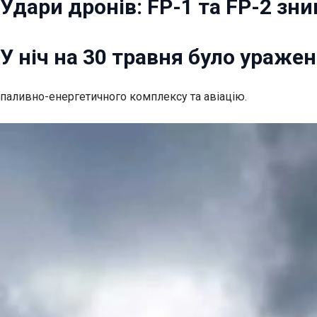
Удари дронів: FP-1 та FP-2 зни
У ніч на 30 травня було уражен
паливно-енергетичного комплексу та авіацію.