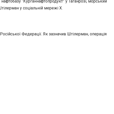
 нафтобазу “Курганнафтопродукт” у Таганрозі, морський
Штілерман у соціальній мережі X.
у Російської Федерації. Як зазначив Штілерман, операція