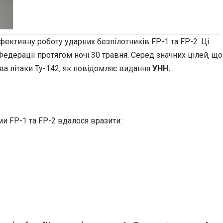
фективну роботу ударних безпілотників FP-1 та FP-2. Ці
Федерації протягом ночі 30 травня. Серед значних цілей, що
ва літаки Ту-142, як повідомляє видання
УНН.
и FP-1 та FP-2 вдалося вразити: