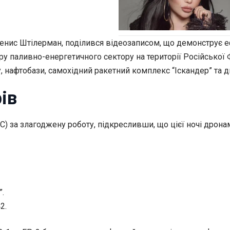
 Денис Штілерман, поділився відеозаписом, що демонструє е
ру паливно-енергетичного сектору на території Російської 
, нафтобази, самохідний ракетний комплекс “Іскандер” та д
ів
 за злагоджену роботу, підкресливши, що цієї ночі дронам
.
2.