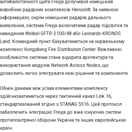
антибалістичного щита Freyja долучився німецький
виробник радарних комплексів Hensoldt. За наявною
інформацією, окрім німецьких радарів дальнього
виявлення, система Freyja включатиме радар підсвітки та
наведення Weibel GFTR-2100/48 або Leonardo KRONOS
Land. Командний пункт базуватиметься на норвезькому
комплексі Kongsberg Fire Distribution Center. Важливою
особливістю системи стане відкрита архітектура та
використання модулів Network Access Nodes, що
дозволить легко інтегрувати нові рішення та компоненти.
Обмін даними між усіма елементами комплексу
здійснюватиметься через тактичний канал Link 16,
стандартизований згідно з STANAG 5516. Цей протокол
забезпечить інтеграцію Freyja до вже існуючих систем
протиповітряної оборони України та інших європейських
країн.