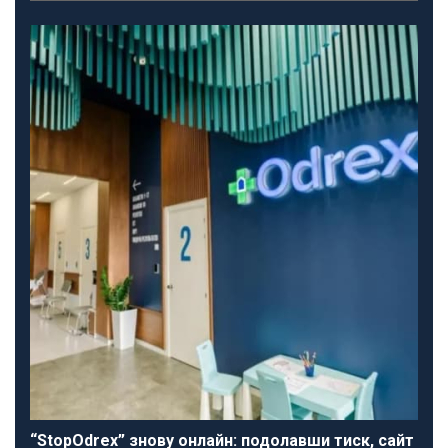
“StopOdrex” знову онлайн: подолавши тиск, сайт