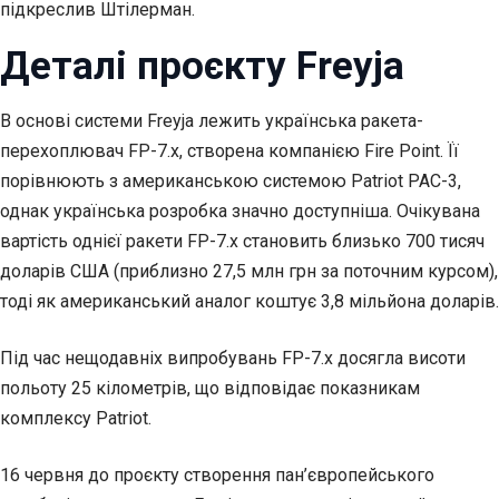
підкреслив Штілерман.
Деталі проєкту Freyja
В основі системи Freyja лежить українська ракета-
перехоплювач FP-7.x, створена компанією Fire Point. Її
порівнюють з американською системою Patriot PAC-3,
однак українська розробка значно доступніша. Очікувана
вартість однієї ракети FP-7.x становить близько 700 тисяч
доларів США (приблизно 27,5 млн грн за поточним курсом),
тоді як американський аналог коштує 3,8 мільйона доларів.
Під час нещодавніх випробувань FP-7.x досягла висоти
польоту 25 кілометрів, що відповідає показникам
комплексу Patriot.
16 червня до проєкту створення пан’європейського