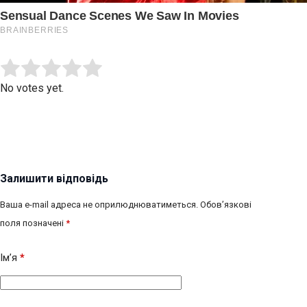
Submit Rating
Rate this item:
No votes yet.
Залишити відповідь
Ваша e-mail адреса не оприлюднюватиметься.
Обов’язкові
поля позначені
*
Ім’я
*