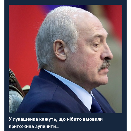
У лукашенка кажуть, що нібито вмовили
пригожина зупинити…