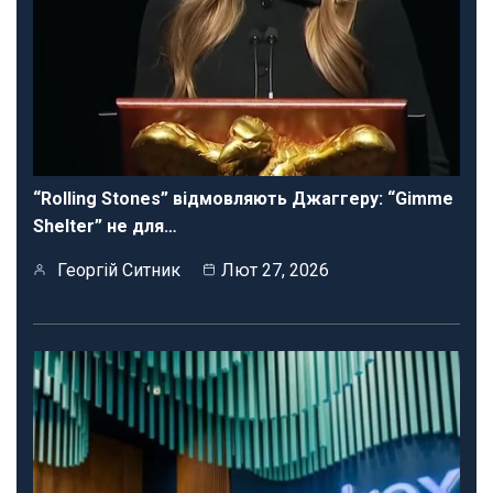
“Rolling Stones” відмовляють Джаггеру: “Gimme
Shelter” не для…
Георгій Ситник
Лют 27, 2026