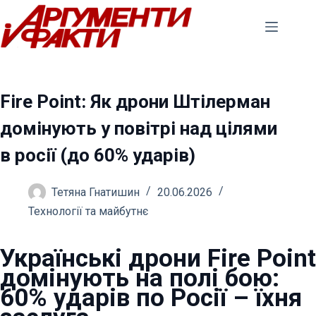
Перейти
до
вмісту
Fire Point: Як дрони Штілерман
домінують у повітрі над цілями
в росії (до 60% ударів)
Тетяна Гнатишин
20.06.2026
Технології та майбутнє
Українські дрони Fire Point
домінують на полі бою:
60% ударів по Росії – їхня