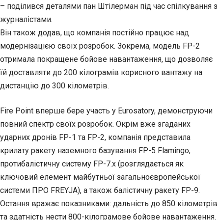
– поділився деталями пан Штілерман під час спілкування з
журналістами.
Він також додав, що компанія постійно працює над
модернізацією своїх розробок. Зокрема, модель FP-2
отримала покращене бойове навантаження, що дозволяє
їй доставляти до 200 кілограмів корисного вантажу на
дистанцію до 300 кілометрів.
Fire Point вперше бере участь у Eurosatory, демонструючи
повний спектр своїх розробок. Окрім вже згаданих
ударних дронів FP-1 та FP-2, компанія представила
крилату ракету наземного базування FP-5 Flamingo,
протибалістичну систему FP-7.х (розглядається як
ключовий елемент майбутньої загальноєвропейської
системи ПРО FREYJA), а також балістичну ракету FP-9.
Остання вражає показниками: дальність до 850 кілометрів
та здатність нести 800-кілограмове бойове навантаження.