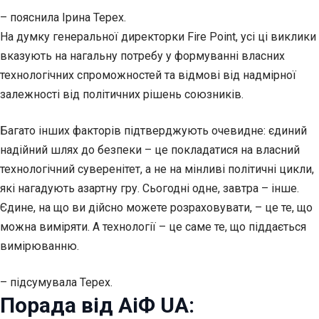
– пояснила Ірина Терех.
На думку генеральної директорки Fire Point, усі ці виклики
вказують на нагальну потребу у формуванні власних
технологічних спроможностей та відмові від надмірної
залежності від політичних рішень союзників.
Багато інших факторів підтверджують очевидне: єдиний
надійний шлях до безпеки – це покладатися на власний
технологічний суверенітет, а не на мінливі політичні цикли,
які нагадують азартну гру. Сьогодні одне, завтра – інше.
Єдине, на що ви дійсно можете розраховувати, – це те, що
можна виміряти. А технології – це саме те, що піддається
вимірюванню.
– підсумувала Терех.
Порада від АіФ UA: