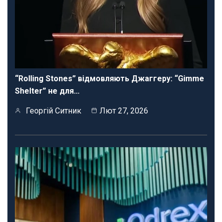
“Rolling Stones” відмовляють Джаггеру: “Gimme
Shelter” не для…
Георгій Ситник
Лют 27, 2026