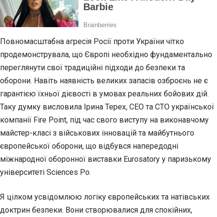
Повномасштабна агресія Росії проти України чітко
продемонструвала, що Європі необхідно фундаментально
переглянути свої традиційні підходи до безпеки та
оборони. Навіть наявність великих запасів озброєнь не є
гарантією їхньої дієвості в умовах реальних бойових дій.
Таку думку висловила Ірина Терех, CEO та CTO української
компанії Fire Point, під час свого виступу на виконавчому
майстер-класі з військових інновацій та майбутнього
європейської оборони, що відбувся напередодні
міжнародної оборонної виставки Eurosatory у паризькому
університеті Sciences Po.
Я цілком усвідомлюю логіку європейських та натівських
доктрин безпеки. Вони створювалися для спокійних,