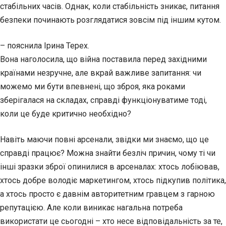
стабільних часів. Однак, коли стабільність зникає, питання
безпеки починають розглядатися зовсім під іншим кутом.
– пояснила Ірина Терех.
Вона наголосила, що війна поставила перед західними
країнами незручне, але вкрай важливе запитання: чи
можемо ми бути впевнені, що зброя, яка роками
зберігалася на складах, справді функціонуватиме тоді,
коли це буде критично необхідно?
Навіть маючи повні арсенали, звідки ми знаємо, що це
справді працює? Можна знайти безліч причин, чому ті чи
інші зразки зброї опинилися в арсеналах: хтось лобіював,
хтось добре володіє маркетингом, хтось підкупив політика,
а хтось просто є давнім авторитетним гравцем з гарною
репутацією. Але коли виникає нагальна потреба
використати це сьогодні – хто несе відповідальність за те,