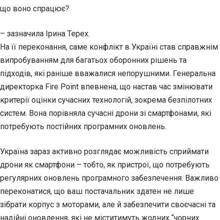
що воно спрацює?
– зазначила Ірина Терех.
На її переконання, саме конфлікт в Україні став справжнім
випробуванням для багатьох оборонних рішень та
підходів, які раніше вважалися непорушними. Генеральна
директорка Fire Point впевнена, що настав час змінювати
критерії оцінки сучасних технологій, зокрема безпілотних
систем. Вона порівняла сучасні дрони зі смартфонами, які
потребують постійних програмних оновлень.
Україна зараз активно розглядає можливість сприймати
дрони як смартфони – тобто, як пристрої, що потребують
регулярних оновлень програмного забезпечення. Важливо
переконатися, що ваш постачальник здатен не лише
зібрати корпус з моторами, але й забезпечити своєчасні та
надійні оновлення, які не міститимуть жодних “чорних