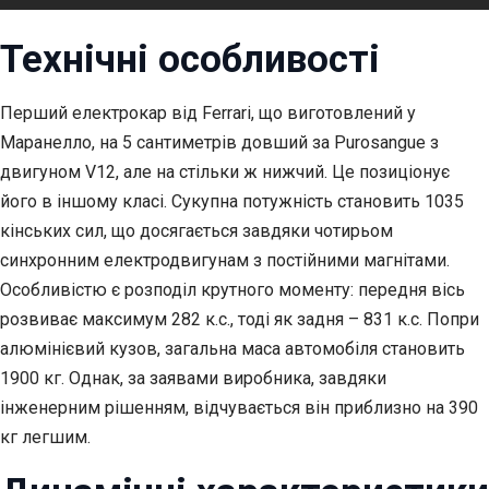
Технічні особливості
Перший електрокар від Ferrari, що виготовлений у
Маранелло, на 5 сантиметрів довший за Purosangue з
двигуном V12, але на стільки ж нижчий. Це позиціонує
його в іншому класі. Сукупна потужність становить 1035
кінських сил, що досягається завдяки чотирьом
синхронним електродвигунам з постійними магнітами.
Особливістю є розподіл крутного моменту: передня вісь
розвиває максимум 282 к.с., тоді як задня – 831 к.с. Попри
алюмінієвий кузов, загальна маса автомобіля становить
1900 кг. Однак, за заявами виробника, завдяки
інженерним рішенням, відчувається він приблизно на 390
кг легшим.