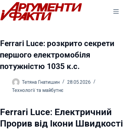
Перейти
до
вмісту
Ferrari Luce: розкрито секрети
першого електромобіля
потужністю 1035 к.с.
Тетяна Гнатишин
28.05.2026
Технології та майбутнє
Ferrari Luce: Електричний
Прорив від Ікони Швидкості