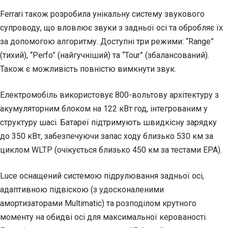
Ferrari також розробила унікальну систему звукового
супроводу, що вловлює звуки з задньої осі та обробляє їх
за допомогою алгоритму. Доступні три режими: “Range”
(тихий), “Perfo” (найгучніший) та “Tour” (збалансований).
Також є можливість повністю вимкнути звук.
Електромобіль використовує 800-вольтову архітектуру з
акумуляторним блоком на 122 кВт·год, інтегрованим у
структуру шасі. Батареї підтримують швидкісну зарядку
до 350 кВт, забезпечуючи запас ходу близько 530 км за
циклом WLTP (очікується близько 450 км за тестами EPA).
Luce оснащений системою підрулювання задньої осі,
адаптивною підвіскою (з удосконаленими
амортизаторами Multimatic) та розподілом крутного
моменту на обидві осі для максимальної керованості.