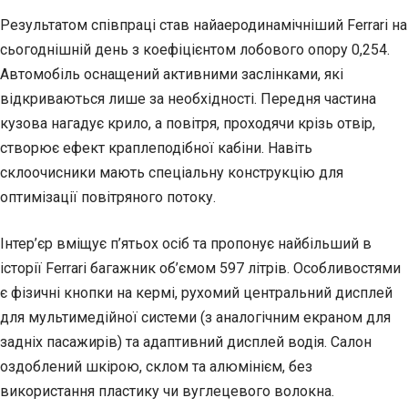
Результатом співпраці став найаеродинамічніший Ferrari на
сьогоднішній день з коефіцієнтом лобового опору 0,254.
Автомобіль оснащений активними заслінками, які
відкриваються лише за необхідності. Передня частина
кузова нагадує крило, а повітря, проходячи крізь отвір,
створює ефект краплеподібної кабіни. Навіть
склоочисники мають спеціальну конструкцію для
оптимізації повітряного потоку.
Інтер’єр вміщує п’ятьох осіб та пропонує найбільший в
історії Ferrari багажник об’ємом 597 літрів. Особливостями
є фізичні кнопки на кермі, рухомий центральний дисплей
для мультимедійної системи (з аналогічним екраном для
задніх пасажирів) та адаптивний дисплей водія. Салон
оздоблений шкірою, склом та алюмінієм, без
використання пластику чи вуглецевого волокна.