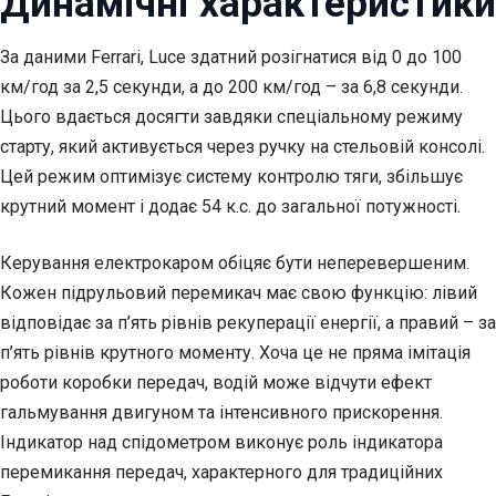
Динамічні характеристики
За даними Ferrari, Luce здатний розігнатися від 0 до 100
км/год за 2,5 секунди, а до 200 км/год – за 6,8 секунди.
Цього вдається досягти завдяки спеціальному режиму
старту, який активується через ручку на стельовій консолі.
Цей режим оптимізує систему контролю тяги, збільшує
крутний момент і додає 54 к.с. до загальної потужності.
Керування електрокаром обіцяє бути неперевершеним.
Кожен підрульовий перемикач має свою функцію: лівий
відповідає за п’ять рівнів рекуперації енергії, а правий – за
п’ять рівнів крутного моменту. Хоча це не пряма імітація
роботи коробки передач, водій може відчути ефект
гальмування двигуном та інтенсивного прискорення.
Індикатор над спідометром виконує роль індикатора
перемикання передач, характерного для традиційних