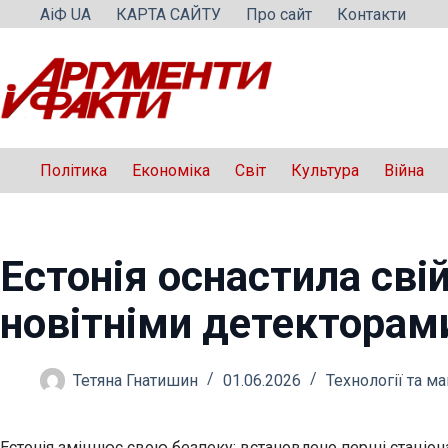
Перейти
АіФ UA
КАРТА САЙТУ
Про сайт
Контакти
до
вмісту
Політика
Економіка
Світ
Культура
Війна
Естонія оснастила сві
новітніми детекторам
Тетяна Гнатишин
01.06.2026
Технології та м
Естонія зміцнює свою безпеку: встановлено перші стаціона