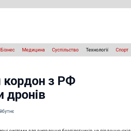
Бізнес
Медицина
Суспільство
Технології
Спорт
й кордон з РФ
и дронів
айбутнє
рні системи для виявлення безпілотників на південно-схід