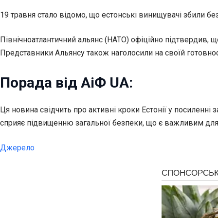
19 травня стало відомо, що естонські винищувачі збили без
Північноатлантичний альянс (НАТО) офіційно підтвердив, щ
Представники Альянсу також наголосили на своїй готовності
Порада від АіФ UA:
Ця новина свідчить про активні кроки Естонії у посиленні
сприяє підвищенню загальної безпеки, що є важливим для
Джерело