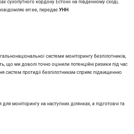
ах сухопутного кордону Естонії на південному сході,
повідомляє err.ee, передає
УНН
.
гальнонаціональної системи моніторингу безпілотників,
, що ми доволі точно оцінили потенційні ризики під час
ня систем протидії безпілотникам сприяє підвищенню
ля моніторингу на наступних ділянках, а підготовчі та