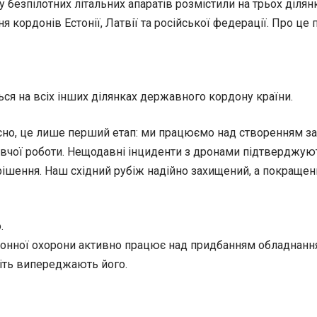
безпілотних літальних апаратів розмістили на трьох ділянк
 кордонів Естонії, Латвії та російської федерації. Про це 
ься на всіх інших ділянках державного кордону країни.
сно, це лише перший етап: ми працюємо над створенням за
вчої роботи. Нещодавні інциденти з дронами підтверджують
шення. Наш східний рубіж надійно захищений, а покращен
.
донної охорони активно працює над придбанням обладнання д
віть випереджають його.