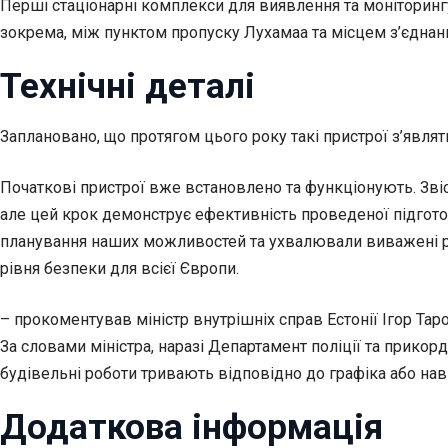
Перші стаціонарні комплекси для виявлення та моніторингу 
зокрема, між пунктом пропуску Лухамаа та місцем з’єднання
Технічні деталі
Заплановано, що протягом цього року такі пристрої з’являт
Початкові пристрої вже встановлено та функціонують. Зві
але цей крок демонструє ефективність проведеної підгото
планування наших можливостей та ухвалювали виважені рі
рівня безпеки для всієї Європи.
– прокоментував міністр внутрішніх справ Естонії Ігор Таро
За словами міністра, наразі Департамент поліції та прикор
будівельні роботи тривають відповідно до графіка або на
Додаткова інформація