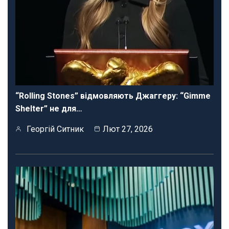
“Rolling Stones” відмовляють Джаггеру: “Gimme
Shelter” не для…
Георгій Ситник
Лют 27, 2026