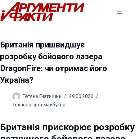
Перейти
до
вмісту
Британія пришвидшує
розробку бойового лазера
DragonFire: чи отримає його
Україна?
Тетяна Гнатишин
29.06.2026
Технології та майбутнє
Британія прискорює розробку
потужного бойового лазера