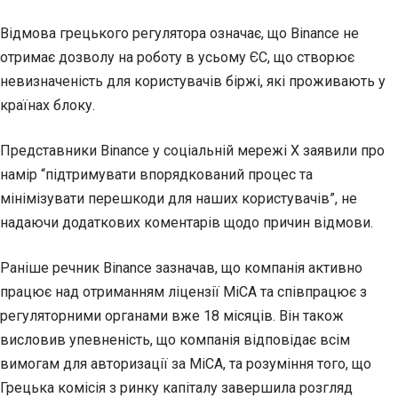
Відмова грецького регулятора означає, що Binance не
отримає дозволу на роботу в усьому ЄС, що створює
невизначеність для користувачів біржі, які проживають у
країнах блоку.
Представники Binance у соціальній мережі X заявили про
намір “підтримувати впорядкований процес та
мінімізувати перешкоди для наших користувачів”, не
надаючи додаткових коментарів щодо причин відмови.
Раніше речник Binance зазначав, що компанія активно
працює над отриманням ліцензії MiCA та співпрацює з
регуляторними органами вже 18 місяців. Він також
висловив упевненість, що компанія відповідає всім
вимогам для авторизації за MiCA, та розуміння того, що
Грецька комісія з ринку капіталу завершила розгляд