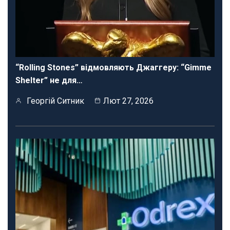
“Rolling Stones” відмовляють Джаггеру: “Gimme
Shelter” не для…
Георгій Ситник
Лют 27, 2026