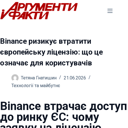
Перейти
до
вмісту
Binance ризикує втратити
європейську ліцензію: що це
означає для користувачів
Тетяна Гнатишин
21.06.2026
Технології та майбутнє
Binance втрачає доступ
до ринку ЄС: чому
заявку на ліцензію