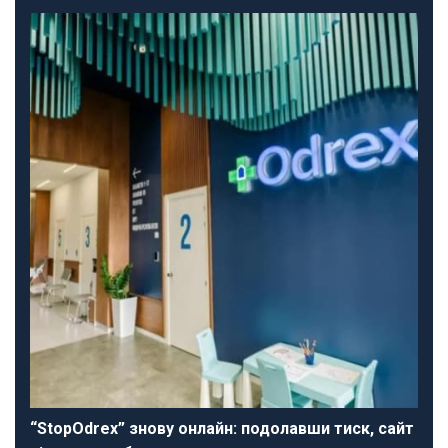
“StopOdrex” знову онлайн: подолавши тиск, сайт