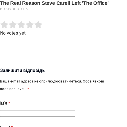
Submit Rating
Rate this item:
No votes yet.
Залишити відповідь
Ваша e-mail адреса не оприлюднюватиметься.
Обов’язкові
поля позначені
*
Ім’я
*