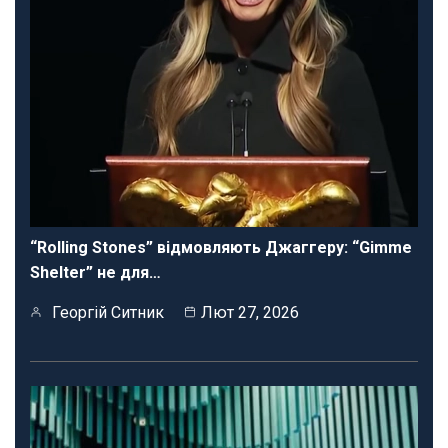
“Rolling Stones” відмовляють Джаггеру: “Gimme
Shelter” не для…
Георгій Ситник
Лют 27, 2026