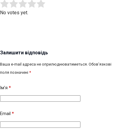
Submit Rating
Rate this item:
No votes yet.
Залишити відповідь
Ваша e-mail адреса не оприлюднюватиметься.
Обов’язкові
поля позначені
*
Ім’я
*
Email
*