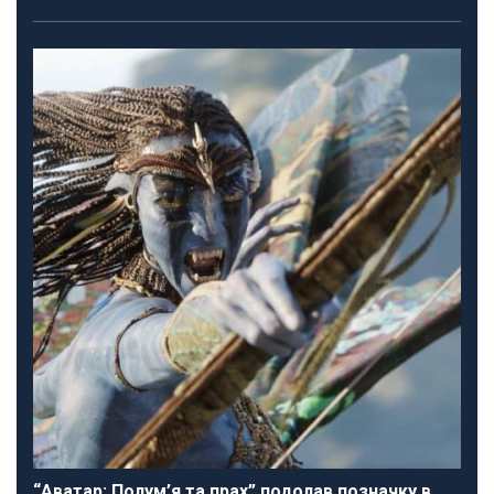
“Аватар: Полум’я та прах” подолав позначку в