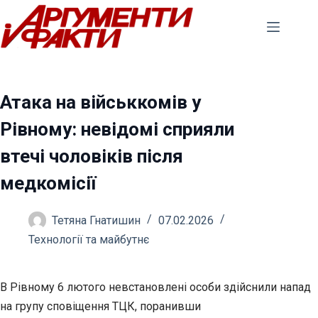
Перейти
до
вмісту
Атака на військкомів у
Рівному: невідомі сприяли
втечі чоловіків після
медкомісії
Тетяна Гнатишин
07.02.2026
Технології та майбутнє
В Рівному 6 лютого невстановлені особи здійснили напад
на групу сповіщення ТЦК, поранивши