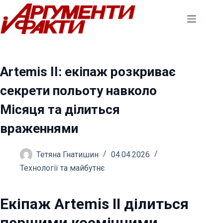
Перейти
до
вмісту
Artemis II: екіпаж розкриває
секрети польоту навколо
Місяця та ділиться
враженнями
Тетяна Гнатишин
04.04.2026
Технології та майбутнє
Екіпаж Artemis II ділиться
першими космічними