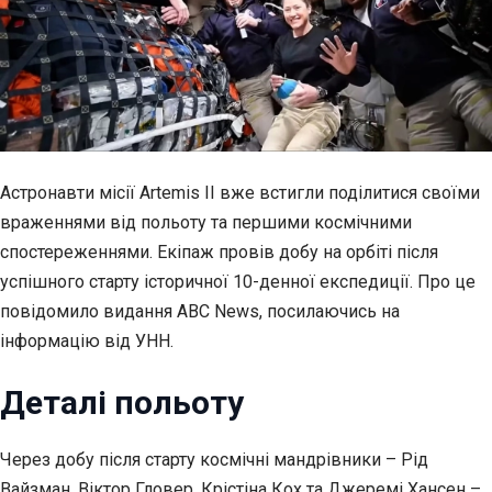
Астронавти місії Artemis II вже встигли поділитися своїми
враженнями від польоту та першими космічними
спостереженнями. Екіпаж провів добу на орбіті після
успішного старту історичної 10-денної експедиції. Про це
повідомило видання ABC News, посилаючись на
інформацію від УНН.
Деталі польоту
Через добу після старту космічні мандрівники – Рід
Вайзман, Віктор Гловер, Крістіна Кох та Джеремі Хансен –