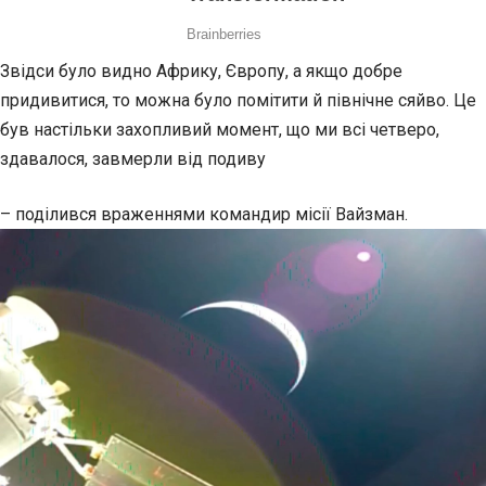
Звідси було видно Африку, Європу, а якщо добре
придивитися, то можна було помітити й північне сяйво. Це
був настільки захопливий момент, що ми всі четверо,
здавалося, завмерли від подиву
– поділився враженнями командир місії Вайзман.