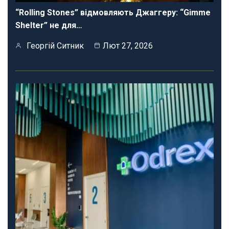
“Rolling Stones” відмовляють Джаггеру: “Gimme
Shelter” не для…
Георгій Ситник
Лют 27, 2026