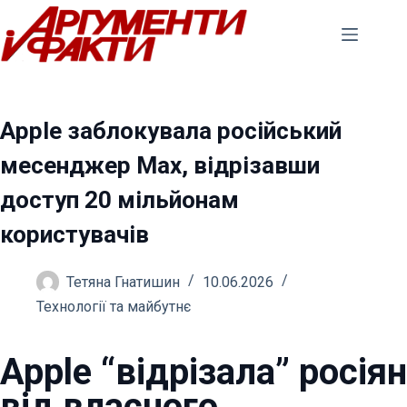
Перейти
до
вмісту
Apple заблокувала російський
месенджер Мах, відрізавши
доступ 20 мільйонам
користувачів
Тетяна Гнатишин
10.06.2026
Технології та майбутнє
Apple “відрізала” росіян
від власного