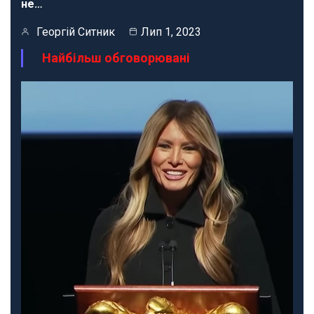
не…
Георгій Ситник
Лип 1, 2023
Найбільш обговорювані