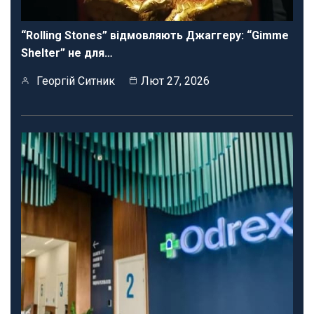
“Rolling Stones” відмовляють Джаггеру: “Gimme
Shelter” не для…
Георгій Ситник
Лют 27, 2026