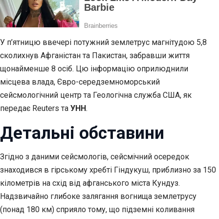
У п’ятницю ввечері потужний землетрус магнітудою 5,8
сколихнув Афганістан та Пакистан, забравши життя
щонайменше 8 осіб. Цю інформацію оприлюднили
місцева влада, Євро-середземноморський
сейсмологічний центр та Геологічна служба США, як
передає Reuters та
УНН
.
Детальні обставини
Згідно з даними сейсмологів, сейсмічний осередок
знаходився в гірському хребті Гіндукуш, приблизно за 150
кілометрів на схід від афганського міста Кундуз.
Надзвичайно глибоке залягання вогнища землетрусу
(понад 180 км) сприяло тому, що підземні коливання