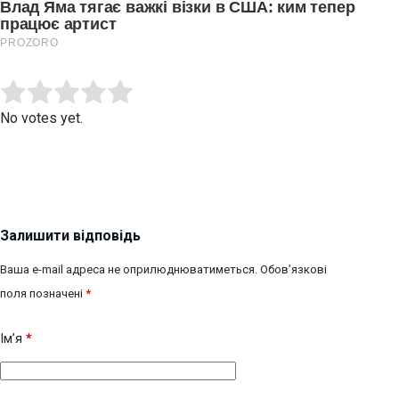
Submit Rating
Rate this item:
No votes yet.
Залишити відповідь
Ваша e-mail адреса не оприлюднюватиметься.
Обов’язкові
поля позначені
*
Ім’я
*