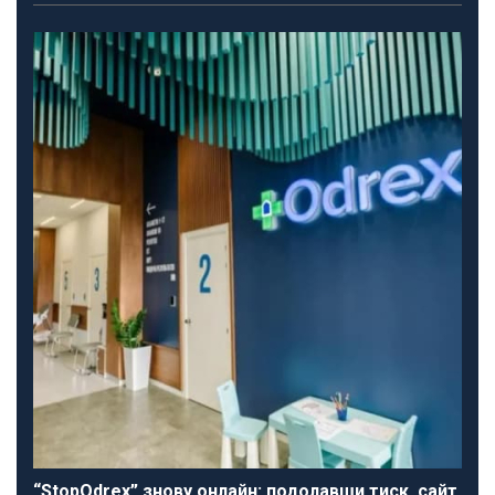
“StopOdrex” знову онлайн: подолавши тиск, сайт