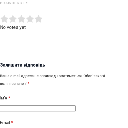
Submit Rating
Rate this item:
No votes yet.
Залишити відповідь
Ваша e-mail адреса не оприлюднюватиметься.
Обов’язкові
поля позначені
*
Ім’я
*
Email
*