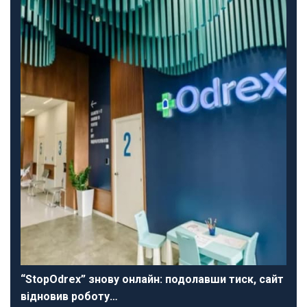
“StopOdrex” знову онлайн: подолавши тиск, сайт
відновив роботу…