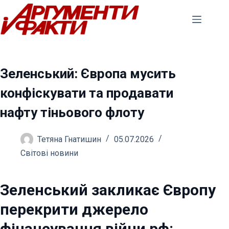
Перейти
до
вмісту
Зеленський: Європа мусить
конфіскувати та продавати
нафту тіньового флоту
Тетяна Гнатишин
05.07.2026
Світові новини
Зеленський закликає Європу
перекрити джерело
фінансування війни рф: