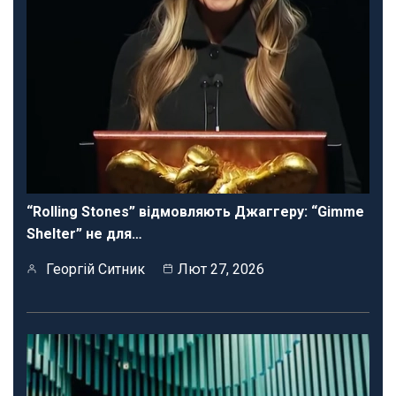
“Rolling Stones” відмовляють Джаггеру: “Gimme
Shelter” не для…
Георгій Ситник
Лют 27, 2026