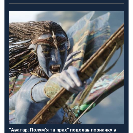
“Аватар: Полум’я та прах” подолав позначку в