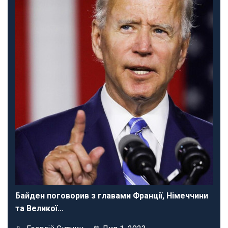
Байден поговорив з главами Франції, Німеччини
та Великої…