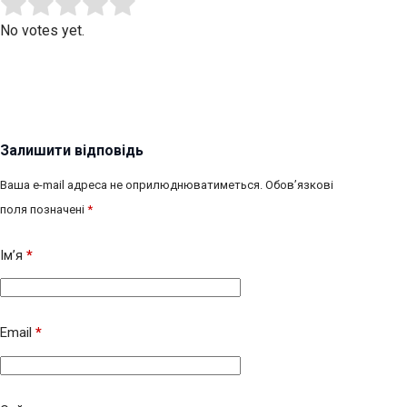
Submit Rating
Rate this item:
No votes yet.
Залишити відповідь
Ваша e-mail адреса не оприлюднюватиметься.
Обов’язкові
поля позначені
*
Ім’я
*
Email
*