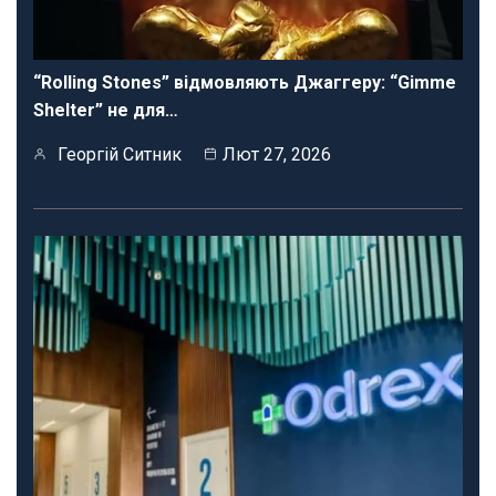
“Rolling Stones” відмовляють Джаггеру: “Gimme
Shelter” не для…
Георгій Ситник
Лют 27, 2026