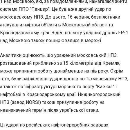
1 над Москвою, які, за повідомленнями, намагалася збити
система ППО “Панцир”. Це був вже другий удар по
московському НПЗ. До цього, 16 червня, безпілотники
атакували нафтові об’єкти в Московській області та
Краснодарському краї. Відео польоту ударних дронів FP-1
над Москвою також поширювалися в мережі.
Аналітики оцінюють, що уражений московський НПЗ,
розташований приблизно за 15 кілометрів від Кремля,
може припинити роботу щонайменше на пів року. Окрім
того, були зафіксовані удари дронів по Тюменському НПЗ,
а також по інфраструктурі морського порту “Кавказ” і
нафтобазі в Краснодарському краї. Нижньогородський
НПЗ (завод NORSI) також призупинив роботу на
невизначений термін після української атаки.
Ці удари по російських нафтопереробних заводах