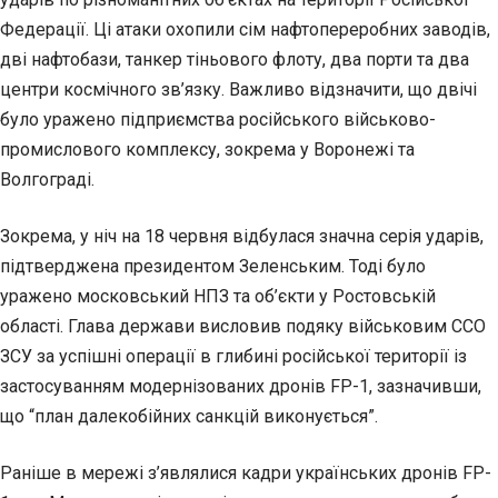
Федерації. Ці атаки охопили сім нафтопереробних заводів,
дві нафтобази, танкер тіньового флоту, два порти та два
центри космічного зв’язку. Важливо відзначити, що двічі
було уражено підприємства російського військово-
промислового комплексу, зокрема у Воронежі та
Волгограді.
Зокрема, у ніч на 18 червня відбулася значна серія ударів,
підтверджена президентом Зеленським. Тоді було
уражено московський НПЗ та об’єкти у Ростовській
області. Глава держави висловив подяку військовим ССО
ЗСУ за успішні операції в глибині російської території із
застосуванням модернізованих дронів FP-1, зазначивши,
що “план далекобійних санкцій виконується”.
Раніше в мережі з’являлися кадри українських дронів FP-