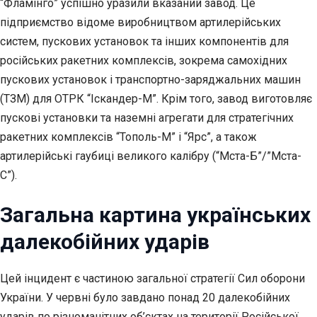
“Фламінго” успішно уразили вказаний завод. Це
підприємство відоме виробництвом артилерійських
систем, пускових установок та інших компонентів для
російських ракетних комплексів, зокрема самохідних
пускових установок і транспортно-заряджальних машин
(ТЗМ) для ОТРК “Іскандер-М”. Крім того, завод виготовляє
пускові установки та наземні агрегати для стратегічних
ракетних комплексів “Тополь-М” і “Ярс”, а також
артилерійські гаубиці великого калібру (“Мста-Б”/”Мста-
С”).
Загальна картина українських
далекобійних ударів
Цей інцидент є частиною загальної стратегії Сил оборони
України. У червні було завдано понад 20 далекобійних
ударів по різноманітних об’єктах на території Російської