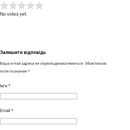
Submit Rating
Rate this item:
No votes yet.
Залишити відповідь
Ваша e-mail адреса не оприлюднюватиметься.
Обов’язкові
поля позначені
*
Ім’я
*
Email
*