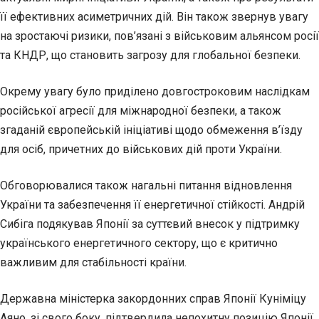
її ефективних асиметричних дій. Він також звернув увагу
на зростаючі ризики, пов’язані з військовим альянсом росії
та КНДР, що становить загрозу для глобальної безпеки.
Окрему увагу було приділено довгостроковим наслідкам
російської агресії для міжнародної безпеки, а також
згаданій європейській ініціативі щодо обмеження в’їзду
для осіб, причетних до військових дій проти України.
Обговорювалися також нагальні питання відновлення
України та забезпечення її енергетичної стійкості. Андрій
Сибіга подякував Японії за суттєвий внесок у підтримку
українського енергетичного сектору, що є критично
важливим для стабільності країни.
Державна міністерка закордонних справ Японії Куніміцу
Аяно, зі свого боку, підтвердила непохитну позицію Японії