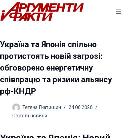
Перейти
до
вмісту
Україна та Японія спільно
протистоять новій загрозі:
обговорено енергетичну
співпрацю та ризики альянсу
рф-КНДР
Тетяна Гнатишин
24.06.2026
Світові новини
Україна та Японія: Новий