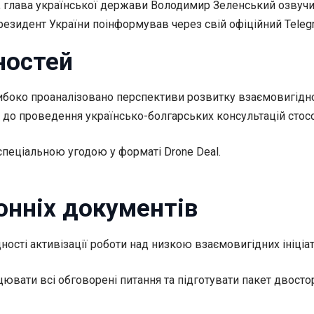
, глава української держави Володимир Зеленський озвучи
 Президент України поінформував через свій офіційний Tele
ностей
ибоко проаналізовано перспективи розвитку взаємовигідної
до проведення українсько-болгарських консультацій стосов
спеціальною угодою у форматі Drone Deal.
онніх документів
дності активізації роботи над низкою взаємовигідних ініціа
ати всі обговорені питання та підготувати пакет двостор