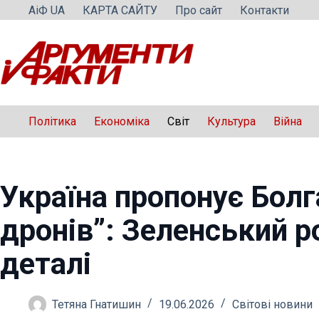
Перейти
АіФ UA
КАРТА САЙТУ
Про сайт
Контакти
до
вмісту
Політика
Економіка
Світ
Культура
Війна
Україна пропонує Болга
дронів”: Зеленський 
деталі
Тетяна Гнатишин
19.06.2026
Світові новини