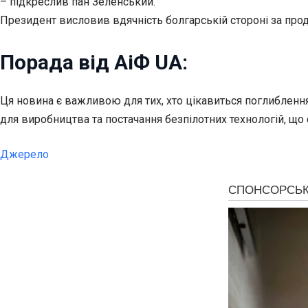
– підкреслив пан Зеленський.
Президент висловив вдячність болгарській стороні за про
Порада від АіФ UA:
Ця новина є важливою для тих, хто цікавиться поглиблення
для виробництва та постачання безпілотних технологій, що
Джерело