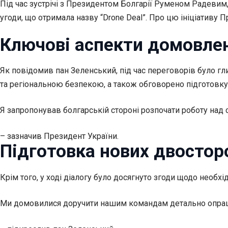
Під час зустрічі з Президентом Болгарії Руменом Радевим
угоди, що отримала назву “Drone Deal”. Про цю ініціативу
Ключові аспекти домовле
Як повідомив пан Зеленський, під час переговорів було гл
та регіональною безпекою, а також обговорено підготовку 
Я запропонував болгарській стороні розпочати роботу над 
– зазначив Президент України.
Підготовка нових двостор
Крім того, у ході діалогу було досягнуто згоди щодо необхі
Ми домовилися доручити нашим командам детально опрацюв