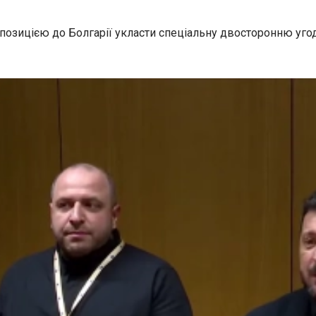
озицією до Болгарії укласти спеціальну двосторонню угод