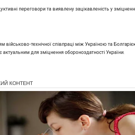
дуктивні переговори та виявлену зацікавленість у зміцнен
м військово-технічної співпраці між Україною та Болгарією
 є актуальним для зміцнення обороноздатності України.