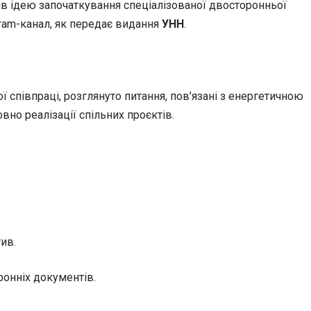
в ідею започаткування спеціалізованої двосторонньої
gram-канал, як передає видання
УНН
.
 співпраці, розглянуто питання, пов’язані з енергетичною
но реалізації спільних проєктів.
тив.
онніх документів.