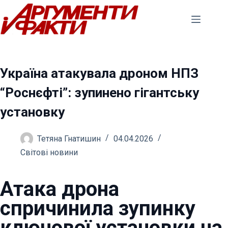
Перейти
до
вмісту
Україна атакувала дроном НПЗ
“Роснєфті”: зупинено гігантську
установку
Тетяна Гнатишин
04.04.2026
Світові новини
Атака дрона
спричинила зупинку
ключової установки на