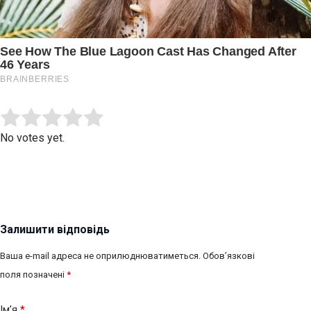
Submit Rating
Rate this item:
No votes yet.
Залишити відповідь
Ваша e-mail адреса не оприлюднюватиметься.
Обов’язкові
поля позначені
*
Ім’я
*