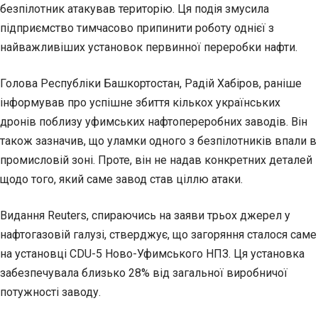
безпілотник атакував територію. Ця подія змусила
підприємство тимчасово припинити роботу однієї з
найважливіших установок первинної переробки нафти.
Голова Республіки Башкортостан, Радій Хабіров, раніше
інформував про успішне збиття кількох українських
дронів поблизу уфимських нафтопереробних заводів. Він
також зазначив, що уламки одного з безпілотників впали в
промисловій зоні. Проте, він не надав конкретних деталей
щодо того, який саме завод став ціллю атаки.
Видання Reuters, спираючись на заяви трьох джерел у
нафтогазовій галузі, стверджує, що загоряння сталося саме
на установці CDU-5 Ново-Уфимського НПЗ. Ця установка
забезпечувала близько 28% від загальної виробничої
потужності заводу.