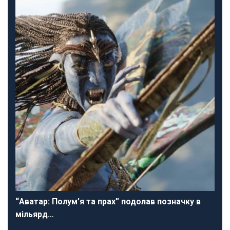
“Аватар: Полум’я та прах” подолав позначку в
мільярд…