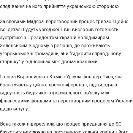
сподівання на його прийняття українською стороною.
За словами Мадяра, переговорний процес триває. Щойно
всі деталі будуть узгоджені, він висловив готовність
зустрітися з Президентом України Володимиром
Зеленським в одному з регіонів, де проживають
угорськомовні громадяни, аби “відкрити справді нову
сторінку” у відносинах між двома країнами.
Голова Європейської Комісії Урсула фон дер Ляєн, яка
брала участь у цій же пресконференції, підтвердила
відсутність будь-якого формального зв’язку між
фінансовими фондами та переговорним процесом України
щодо вступу.
Вона також підкреслила, що процес приєднання до ЄС
базується виключно на досягненнях кожної країни, і його