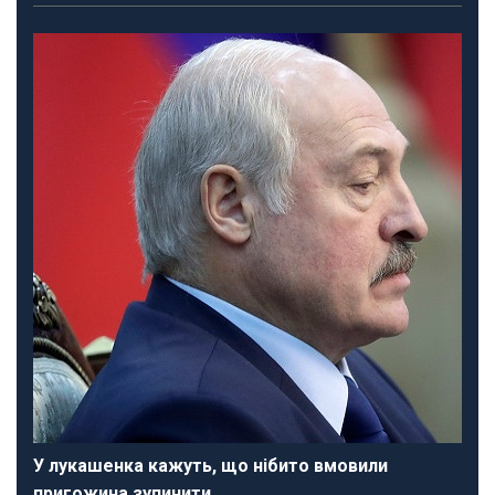
У лукашенка кажуть, що нібито вмовили
пригожина зупинити…