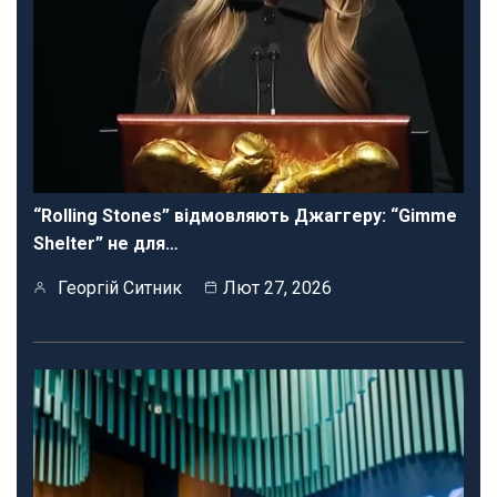
“Rolling Stones” відмовляють Джаггеру: “Gimme
Shelter” не для…
Георгій Ситник
Лют 27, 2026