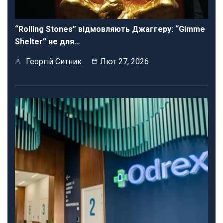
“Rolling Stones” відмовляють Джаггеру: “Gimme
Shelter” не для…
Георгій Ситник
Лют 27, 2026