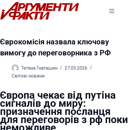
Перейти
до
вмісту
Єврокомісія назвала ключову
вимогу до переговорника з РФ
Тетяна Гнатишин
27.05.2026
Світові новини
Європа чекає від путіна
сигналів до миру:
призначення посланця
для переговорів з рф поки
неможливе