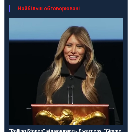
Найбільш обговорювані
“Rolling Stones” відмовляють Джаггеру: “Gimme