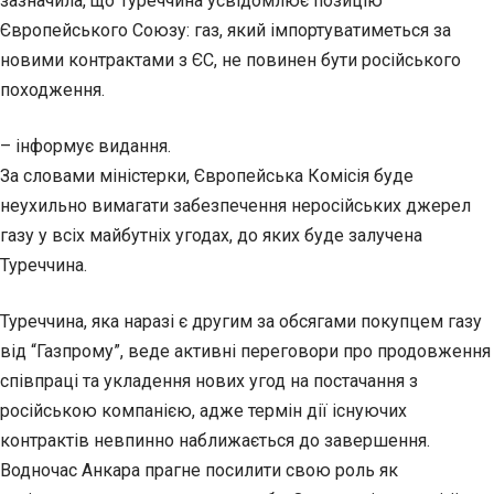
зазначила, що Туреччина усвідомлює позицію
Європейського Союзу: газ, який імпортуватиметься за
новими контрактами з ЄС, не повинен бути російського
походження.
– інформує видання.
За словами міністерки, Європейська Комісія буде
неухильно вимагати забезпечення неросійських джерел
газу у всіх майбутніх угодах, до яких буде залучена
Туреччина.
Туреччина, яка наразі є другим за обсягами покупцем газу
від “Газпрому”, веде активні переговори про продовження
співпраці та укладення нових угод на постачання з
російською компанією, адже термін дії існуючих
контрактів невпинно наближається до завершення.
Водночас Анкара прагне посилити свою роль як