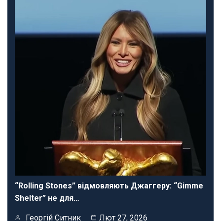
“Rolling Stones” відмовляють Джаггеру: “Gimme
Shelter” не для…
Георгій Ситник
Лют 27, 2026