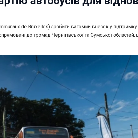
артію автобусів для відно
communaux de
Bruxelles) зробить вагомий внесок у підтримку
 спрямовані до громад Чернігівської та Сумської областей,