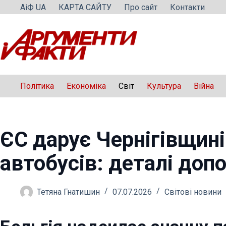
Перейти
АіФ UA
КАРТА САЙТУ
Про сайт
Контакти
до
вмісту
Політика
Економіка
Світ
Культура
Війна
ЄС дарує Чернігівщині
автобусів: деталі доп
Тетяна Гнатишин
07.07.2026
Світові новини