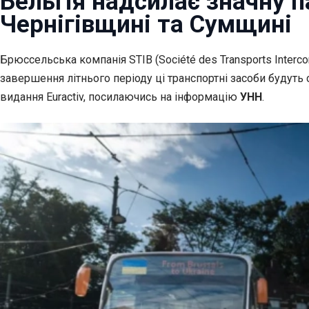
Бельгія надсилає значну п
Чернігівщині та Сумщині
Брюссельська компанія STIB (Société des Transports Inter
завершення літнього періоду ці транспортні засоби будуть
видання Euractiv, посилаючись на інформацію
УНН
.