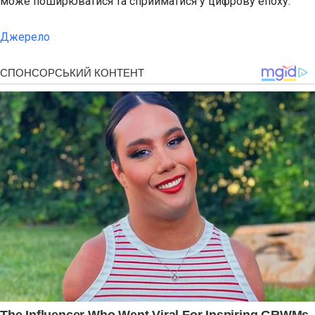
може поширюватися та сприйматися у цифрову епоху.
Джерело