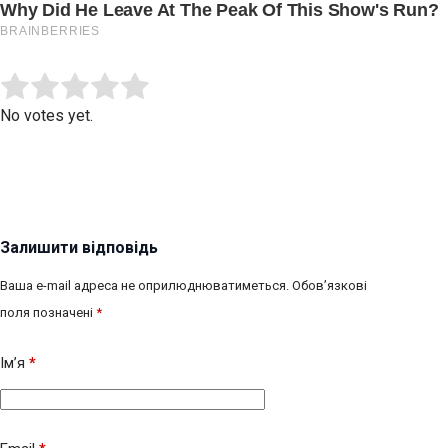
Submit Rating
Rate this item:
No votes yet.
Залишити відповідь
Ваша e-mail адреса не оприлюднюватиметься.
Обов’язкові
поля позначені
*
Ім’я
*