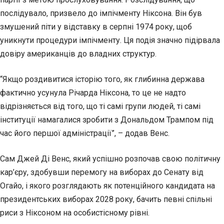
послідувало, призвело до імпічменту Ніксона. Він був
змушений піти у відставку в серпні 1974 року, щоб
уникнути процедури імпічменту. Ця подія значно підірвала
довіру американців до владних структур.
“Якщо роздивитися історію того, як глибинна держава
фактично усунула Річарда Ніксона, то це не надто
відрізняється від того, що ті самі групи людей, ті самі
інституції намагалися зробити з Дональдом Трампом під
час його першої адміністрації”, – додав Венс.
Сам Джей Ді Венс, який успішно розпочав свою політичну
кар’єру, здобувши перемогу на виборах до Сенату від
Огайо, і якого розглядають як потенційного кандидата на
президентських виборах 2028 року, бачить певні спільні
риси з Ніксоном на особистісному рівні.