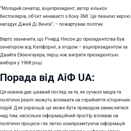
“Молодий сенатор, віцепрезидент, автор кількох
бестселерів, об’єкт ненависті з боку ЗМІ. Це певною мірою
нагадує Джей Ді Венса”, – пожартував політик.
Варто зазначити, що Річард Ніксон до президентства був
сенатором від Каліфорнії, а згодом – віцепрезидентом за
Двайта Ейзенгауера, перш ніж виграти президентські
вибори у 1968 році.
Порада від АіФ UA:
Ця новина дає цікавий погляд на те, як сучасні медіа та
політичні реалії можуть впливати на сприйняття історичних
подій. Для українців це може бути приводом замислитися
над тим, наскільки інформаційний простір впливає на
політичні процеси і як легко компрометуюча інформація