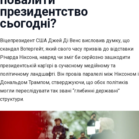
президентство
сьогодні?
Віцепрезидент США Джей Ді Венс висловив думку, що
скандал Вотергейт, який свого часу призвів
до відставки
Річарда Ніксона, навряд чи зміг би серйозно зашкодити
президентській кар’єрі в сучасному медійному та
політичному ландшафті. Він провів паралелі між Ніксоном і
Дональдом Трампом, стверджуючи, що обох політиків
могли переслідувати так звані “глибинні державні”
структури.