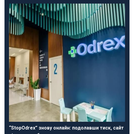
“StopOdrex” знову онлайн: подолавши тиск, сайт