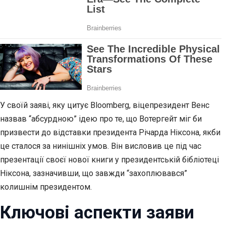
У своїй заяві, яку цитує Bloomberg, віцепрезидент Венс
назвав “абсурдною” ідею про те, що Вотергейт міг би
призвести до відставки президента Річарда Ніксона, якби
це сталося за нинішніх умов. Він висловив це під час
презентації своєї нової книги у президентській бібліотеці
Ніксона, зазначивши, що завжди “захоплювався”
колишнім президентом.
Ключові аспекти заяви