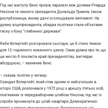
Під час виступу Венс провів паралелі між долями Річарда
Ніксона та чинного президента Дональда Трампа, також
республіканця, якому двічі оголошували імпічмент. На
думку віцепрезидента, обидва політики стали об’єктами
тиску з боку “глибинної держави”.
Якби Вотергейт розгорнувся сьогодні, це б стало темою
для 12-годинного новинного циклу. Сама думка про те, що
це могло б покласти край президентству, виглядає
абсурдною, – зазначив Венс.
– сказав політик у четвер.
Скандал Вотергейт, який став одним із найгучніших в
історії США, розпочався у 1972 році з арешту п’ятьох осіб,
пов’язаних із передвиборчим штабом Ніксона, під час їх
спроби проникнути до штаб-квартири Демократичної
партії з метою прослуховування. Розслідування, що