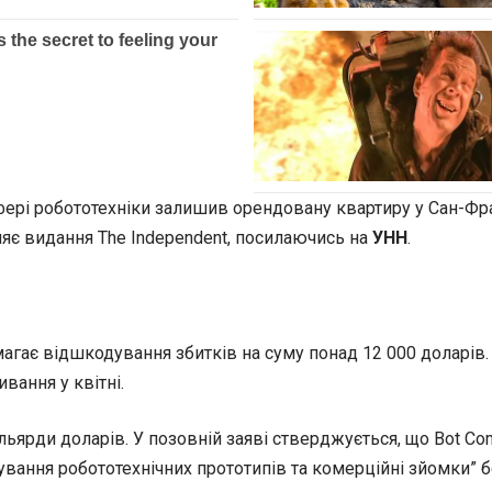
сфері робототехніки залишив орендовану квартиру у Сан-Фр
ляє видання The Independent, посилаючись на
УНН
.
агає відшкодування збитків на суму понад 12 000 доларів.
ання у квітні.
льярди доларів. У позовній заяві стверджується, що Bot C
вання робототехнічних прототипів та комерційні зйомки” б