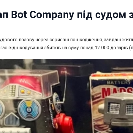
ап Bot Company під судом 
судового позову через серйозні
пошкодження, завдані житл
гає відшкодування збитків на суму понад 12 000 доларів (п