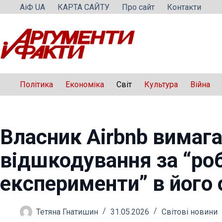
Перейти
АіФ UA
КАРТА САЙТУ
Про сайт
Контакти
до
вмісту
Політика
Економіка
Світ
Культура
Війна
Власник Airbnb вимаг
відшкодування за “ро
експерименти” в його 
Тетяна Гнатишин
31.05.2026
Світові новини