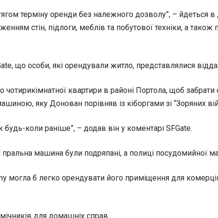
ягом терміну оренди без належного дозволу”, – йдеться в 
енням стін, підлоги, меблів та побутової техніки, а також
te, що особи, які орендували житло, представлялися відда
 чотирикімнатної квартири в районі Портола, щоб забрати с
машиною, яку Донован порівняв із кіборгами зі “Зоряних вій
ж будь-коли раніше”, – додав він у коментарі SFGate.
пральна машина були подряпані, а полиці посудомийної ма
y могла б легко орендувати його приміщення для комерцій
омічників для домашніх справ.