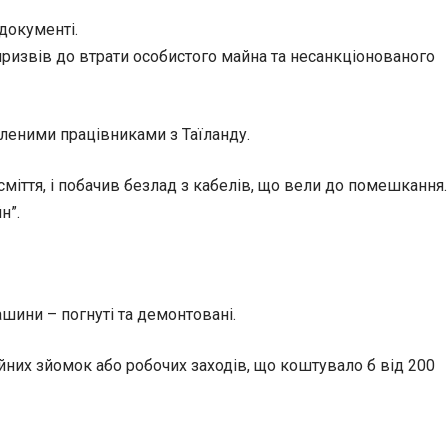
документі.
 призвів до втрати особистого майна та несанкціонованого
леними працівниками з Таїланду.
міття, і побачив безлад з кабелів, що вели до помешкання.
н”.
шини – погнуті та демонтовані.
них зйомок або робочих заходів, що коштувало б від 200