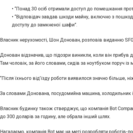
• “Понад 30 осіб отримали доступ до помешкання прот
• “Відповідач завдав шкоди майну, включно з пошкодж
доступу до замкненої шафи”.
Власник нерухомості, Шон Донован, розповів виданню SFGa
Донован відзначив, що підозри виникли, коли він прибув до
Там чоловік, за його словами, сидів за ноутбуком поруч із 
“Після їхнього від’їзду роботи виявилося значно більше, ні
За словами Донована, посудомийна машина, холодильник і 
Власник будинку також стверджує, що компанія Bot Compan
до 300 доларів за годину, але обрала інший шлях.
Нагадаємо, компанія Bot має на меті розробляти роботів-п