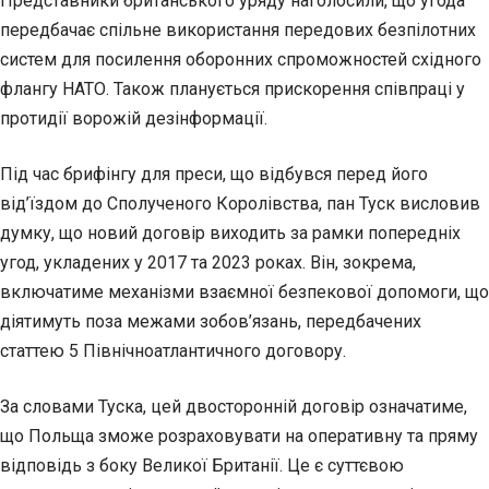
Представники британського уряду наголосили, що угода
передбачає спільне використання передових безпілотних
систем для посилення оборонних спроможностей східного
флангу НАТО. Також планується прискорення співпраці у
протидії ворожій дезінформації.
Під час брифінгу для преси, що відбувся перед його
від’їздом до Сполученого Королівства, пан Туск висловив
думку, що новий договір виходить за рамки попередніх
угод, укладених у 2017 та 2023 роках. Він, зокрема,
включатиме механізми взаємної безпекової допомоги, що
діятимуть поза межами зобов’язань, передбачених
статтею 5 Північноатлантичного договору.
За словами Туска, цей двосторонній договір означатиме,
що Польща зможе розраховувати на оперативну та пряму
відповідь з боку Великої Британії. Це є суттєвою