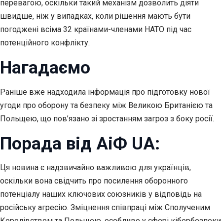
перевагою, оскільки такий механізм дозволить діяти
швидше, ніж у випадках, коли рішення мають бути
погоджені всіма 32 країнами-членами НАТО під час
потенційного конфлікту.
Нагадаємо
Раніше вже надходила інформація про підготовку нової
угоди про оборону та безпеку між Великою Британією та
Польщею, що пов’язано зі зростанням загроз з боку росії.
Порада від АіФ UA:
Ця новина є надзвичайно важливою для українців,
оскільки вона свідчить про посилення оборонного
потенціалу наших ключових союзників у відповідь на
російську агресію. Зміцнення співпраці між Сполученим
Королівством та Польщею, особливо у сфері кібербезпеки