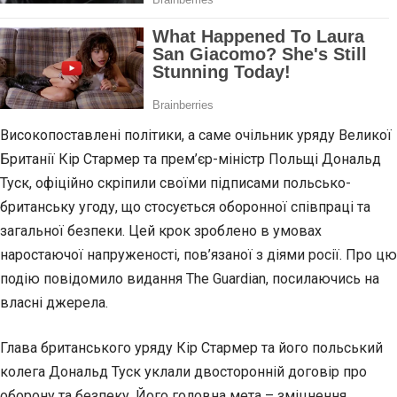
Високопоставлені політики, а саме очільник уряду Великої
Британії Кір Стармер та прем’єр-міністр Польщі Дональд
Туск, офіційно скріпили своїми підписами польсько-
британську угоду, що стосується оборонної співпраці та
загальної безпеки. Цей крок зроблено в умовах
наростаючої напруженості, пов’язаної з діями росії. Про цю
подію повідомило видання The Guardian, посилаючись на
власні джерела.
Глава британського уряду Кір Стармер та його польський
колега Дональд Туск уклали двосторонній договір про
оборону та безпеку. Його головна мета – зміцнення