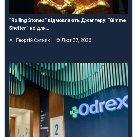
“Rolling Stones” відмовляють Джаггеру: “Gimme
Shelter” не для…
Георгій Ситник
Лют 27, 2026