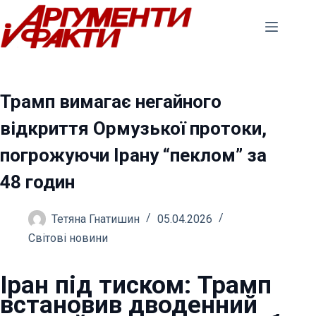
Перейти
до
вмісту
Трамп вимагає негайного
відкриття Ормузької протоки,
погрожуючи Ірану “пеклом” за
48 годин
Тетяна Гнатишин
05.04.2026
Світові новини
Іран під тиском: Трамп
встановив дводенний