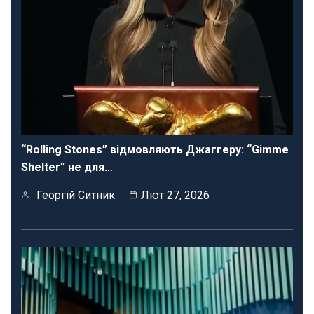
“Rolling Stones” відмовляють Джаггеру: “Gimme
Shelter” не для…
Георгій Ситник
Лют 27, 2026