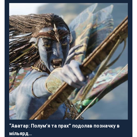
“Аватар: Полум’я та прах” подолав позначку в
мільярд…