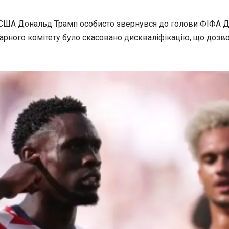
США Дональд Трамп особисто звернувся до голови ФІФА Дж
рного комітету було скасовано дискваліфікацію, що дозвол