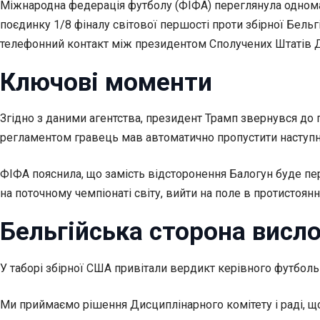
Міжнародна федерація футболу (ФІФА) переглянула однома
поєдинку 1/8 фіналу світової першості проти збірної Бель
телефонний контакт між президентом Сполучених Штатів 
Ключові моменти
Згідно з даними агентства, президент Трамп звернувся до п
регламентом гравець мав автоматично пропустити наступн
ФІФА пояснила, що замість відсторонення Балогун буде пе
на поточному чемпіонаті світу, вийти на поле в протистоянн
Бельгійська сторона вис
У таборі збірної США привітали вердикт керівного футбольн
Ми приймаємо рішення Дисциплінарного комітету і раді, що