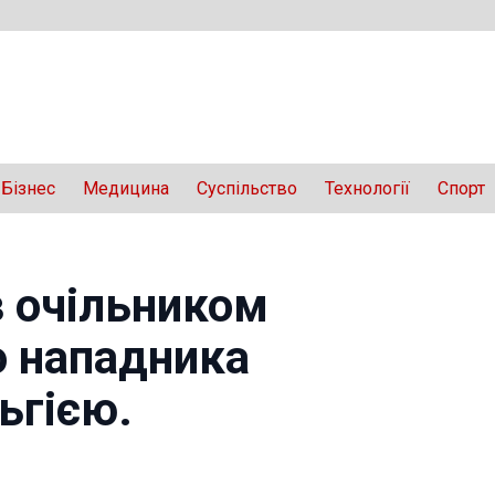
Бізнес
Медицина
Суспільство
Технології
Спорт
з очільником
о нападника
ьгією.