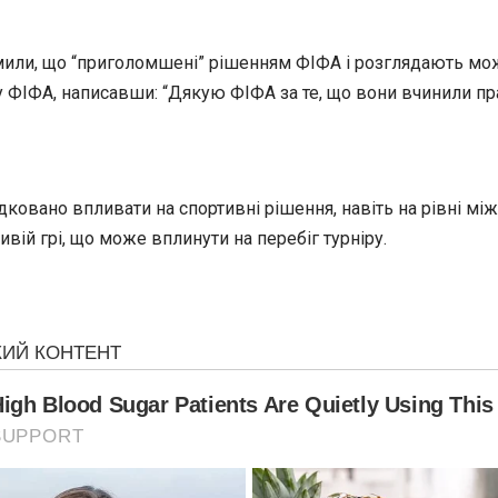
мили, що “приголомшені” рішенням ФІФА і розглядають мож
 ФІФА, написавши: “Дякую ФІФА за те, що вони вчинили пр
ковано впливати на спортивні рішення, навіть на рівні мі
ій грі, що може вплинути на перебіг турніру.