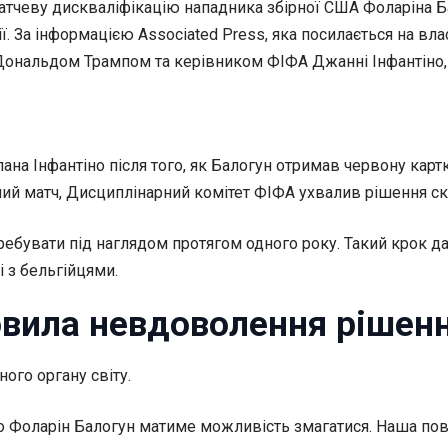
тчеву дискваліфікацію нападника збірної США Фоларіна Ба
гії. За інформацією Associated Press, яка посилається на 
Дональдом Трампом та керівником ФІФА Джанні Інфантіно,
ана Інфантіно після того, як Балогун отримав червону картк
ий матч, Дисциплінарний комітет ФІФА ухвалив рішення ск
ребувати під наглядом протягом одного року. Такий крок д
і з бельгійцями.
ловила невдоволення ріше
ого органу світу.
 Фоларін Балогун матиме можливість змагатися. Наша повна