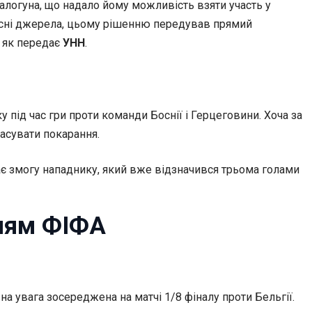
логуна, що надало йому можливість взяти участь у
власні джерела, цьому рішенню передував прямий
 як передає
УНН
.
у під час гри проти команди Боснії і Герцеговини. Хоча за
асувати покарання.
ає змогу нападнику, який вже відзначився трьома голами
нням ФІФА
 увага зосереджена на матчі 1/8 фіналу проти Бельгії.