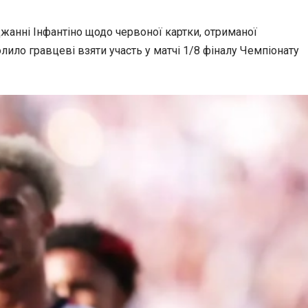
анні Інфантіно щодо червоної картки, отриманої
ило гравцеві взяти участь у матчі 1/8 фіналу Чемпіонату