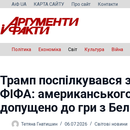
Перейти
АіФ UA
КАРТА САЙТУ
Про сайт
Контакти
до
вмісту
Політика
Економіка
Світ
Культура
Війна
Трамп поспілкувався 
ФІФА: американськог
допущено до гри з Бел
Тетяна Гнатишин
06.07.2026
Світові новини