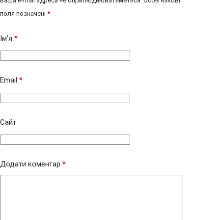
Ваша e-mail адреса не оприлюднюватиметься.
Обов’язкові
поля позначені
*
Ім’я
*
Email
*
Сайт
Додати коментар
*