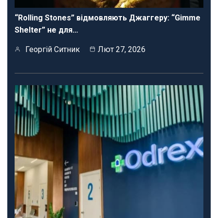
“Rolling Stones” відмовляють Джаггеру: “Gimme
Shelter” не для…
Георгій Ситник
Лют 27, 2026