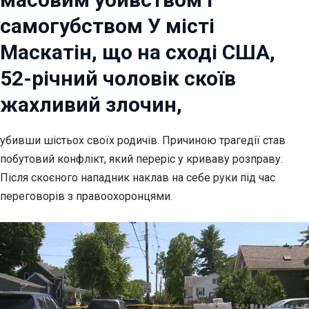
самогубством У місті
Маскатін, що на сході США,
52-річний чоловік скоїв
жахливий злочин,
убивши шістьох своїх родичів. Причиною трагедії став
побутовий конфлікт, який переріс у криваву розправу.
Після скоєного нападник наклав на себе руки під час
переговорів з правоохоронцями.