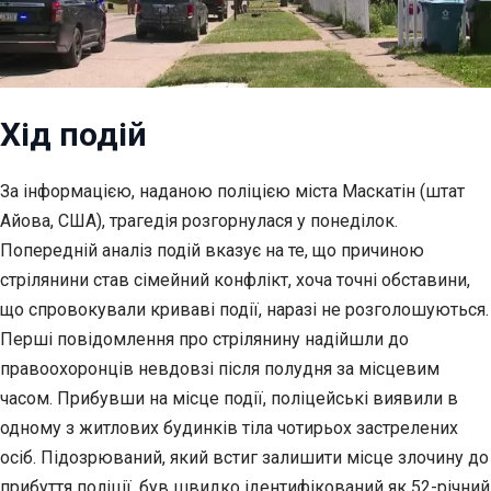
Хід подій
За інформацією, наданою поліцією міста Маскатін (штат
Айова, США), трагедія розгорнулася у понеділок.
Попередній аналіз подій вказує на те, що причиною
стрілянини став сімейний конфлікт, хоча точні обставини,
що спровокували криваві події, наразі не розголошуються.
Перші повідомлення про стрілянину надійшли до
правоохоронців невдовзі після полудня за місцевим
часом. Прибувши на місце події, поліцейські виявили в
одному з житлових будинків тіла чотирьох застрелених
осіб. Підозрюваний, який встиг залишити місце злочину до
прибуття поліції, був швидко ідентифікований як 52-річний