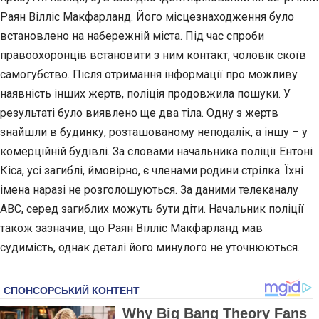
Раян Вілліс Макфарланд. Його місцезнаходження було
встановлено на набережній міста. Під час спроби
правоохоронців встановити з ним контакт, чоловік скоїв
самогубство. Після отримання інформації про можливу
наявність інших жертв, поліція продовжила пошуки. У
результаті було виявлено ще два тіла. Одну з жертв
знайшли в будинку, розташованому неподалік, а іншу – у
комерційній будівлі. За словами начальника поліції Ентоні
Кіса, усі загиблі, ймовірно, є членами родини стрілка. Їхні
імена наразі не розголошуються. За даними телеканалу
ABC, серед загиблих можуть бути діти. Начальник поліції
також зазначив, що Раян Вілліс Макфарланд мав
судимість, однак деталі його минулого не уточнюються.