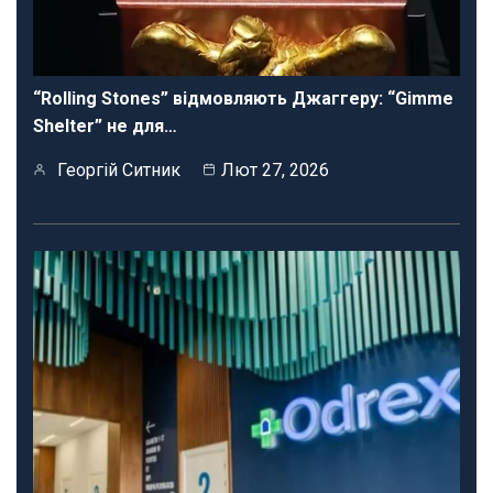
“Rolling Stones” відмовляють Джаггеру: “Gimme
Shelter” не для…
Георгій Ситник
Лют 27, 2026