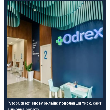
“StopOdrex” знову онлайн: подолавши тиск, сайт
відновив роботу…