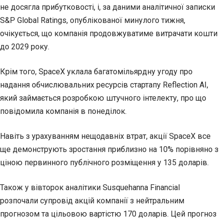
не досягла прибутковості, і, за даними аналітичної записки
S&P Global Ratings, опублікованої минулого тижня,
очікується, що компанія продовжуватиме витрачати кошти
до 2029 року.
Крім того, SpaceX уклала багатомільярдну угоду про
надання обчислювальних ресурсів стартапу Reflection AI,
який займається розробкою штучного інтелекту, про що
повідомила компанія в понеділок.
Навіть з урахуванням нещодавніх втрат, акції SpaceX все
ще демонструють зростання приблизно на 10% порівняно з
ціною первинного публічного розміщення у 135 доларів.
Також у вівторок аналітики Susquehanna Financial
розпочали супровід акцій компанії з нейтральним
прогнозом та цільовою вартістю 170 доларів. Цей прогноз