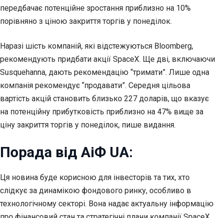
передбачає потенційне зростання приблизно на 10%
порівняно з ціною закриття торгів у понеділок.
Наразі шість компаній, які відстежуються Bloomberg,
рекомендують придбати акції SpaceX. Ще дві, включаючи
Susquehanna, дають рекомендацію “тримати”. Лише одна
компанія рекомендує “продавати”. Середня цільова
вартість акцій становить близько 227 доларів, що вказує
на потенційну прибутковість приблизно на 47% вище за
ціну закриття торгів у понеділок, пише видання.
Порада від АіФ UA:
Ця новина буде корисною для інвесторів та тих, хто
слідкує за динамікою фондового ринку, особливо в
технологічному секторі. Вона надає актуальну інформацію
про фінансовий стан та стратегічні плани компанії SpaceX,