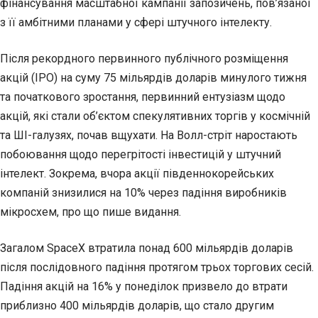
фінансування масштабної кампанії запозичень, пов’язаної
з її амбітними планами у сфері штучного інтелекту.
Після рекордного первинного публічного розміщення
акцій (IPO) на суму 75 мільярдів доларів минулого тижня
та початкового зростання, первинний ентузіазм щодо
акцій, які стали об’єктом спекулятивних торгів у космічній
та ШІ-галузях, почав вщухати. На Волл-стріт наростають
побоювання щодо перегрітості інвестицій у штучний
інтелект. Зокрема, вчора акції південнокорейських
компаній знизилися на 10% через падіння виробників
мікросхем, про що пише видання.
Загалом SpaceX втратила понад 600 мільярдів доларів
після послідовного падіння протягом трьох торгових сесій.
Падіння акцій на 16% у понеділок призвело до втрати
приблизно 400 мільярдів доларів, що стало другим