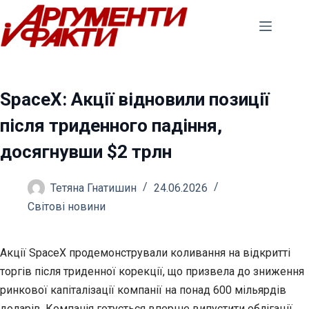
Перейти
до
вмісту
SpaceX: Акції відновили позиції
після триденного падіння,
досягнувши $2 трлн
Тетяна Гнатишин
24.06.2026
Світові новини
Акції SpaceX продемонстрували коливання на відкритті
торгів після триденної корекції, що призвела до зниження
ринкової капіталізації компанії на понад 600 мільярдів
доларів. Компанія готується вперше випустити облігації