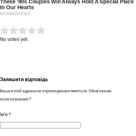
Submit Rating
Rate this item:
No votes yet.
Залишити відповідь
Ваша e-mail адреса не оприлюднюватиметься.
Обов’язкові
поля позначені
*
Ім’я
*