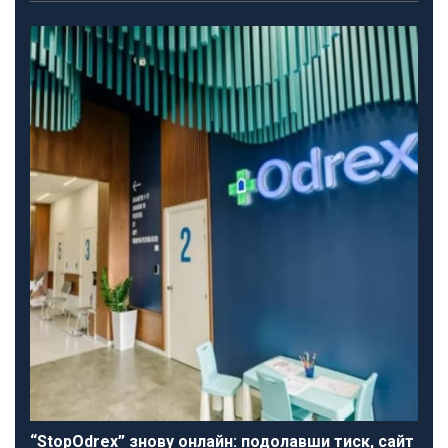
“StopOdrex” знову онлайн: подолавши тиск, сайт