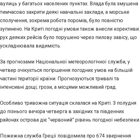
вулиць у багатьох населених пунктах. Влада була змушена
тимчасово закрити деякі навчальні заклади, а морське
сполучення, зокрема робота поромів, було повністю
зупинено. На Криті погодні умови також внесли корективи:
рух деяких рейсів було порушено через пилову завісу, що
ускладнювала видимість.
За прогнозами Національної метеорологічної служби, у
четвер очікується погіршення погодних умов на більшій
частині території країни. Прогнозуються тривалі та
інтенсивні дощі, грози, а місцями можливий град.
Особливо тривожна ситуація склалася на Криті. З полудня
до пізнього вечора четверга в західних та південних
районах острова діє “червоний” рівень погодної небезпеки.
Пожежна служба Греції повідомила про 674 звернення