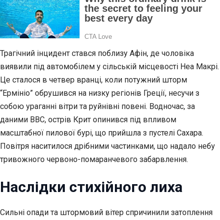
Трагічний інцидент стався поблизу Афін, де чоловіка
виявили під автомобілем у сільській місцевості Неа Макрі.
Це сталося в четвер вранці, коли потужний шторм
“Ермініо” обрушився на низку регіонів Греції, несучи з
собою ураганні вітри та руйнівні повені. Водночас, за
даними BBC, острів Крит опинився під впливом
масштабної пилової бурі, що прийшла з пустелі Сахара.
Повітря наситилося дрібними частинками, що надало небу
тривожного червоно-помаранчевого забарвлення.
Наслідки стихійного лиха
Сильні опади та штормовий вітер спричинили затоплення