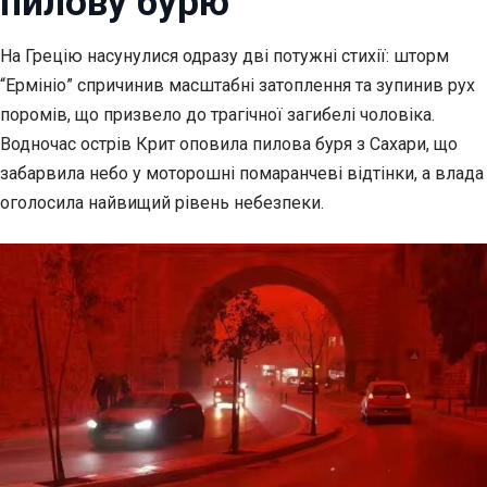
пилову бурю
На Грецію насунулися одразу дві потужні стихії: шторм
“Ермініо” спричинив масштабні
затоплення та зупинив рух
поромів, що призвело до трагічної загибелі чоловіка.
Водночас острів Крит оповила пилова буря з Сахари, що
забарвила небо у моторошні помаранчеві відтінки, а влада
оголосила найвищий рівень небезпеки.