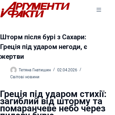
Перейти
до
вмісту
Шторм після бурі з Сахари:
Греція під ударом негоди, є
жертви
Тетяна Гнатишин
02.04.2026
Світові новини
Греція під ударом стихії:
загиблий від шторму та
помаранчеве небо через