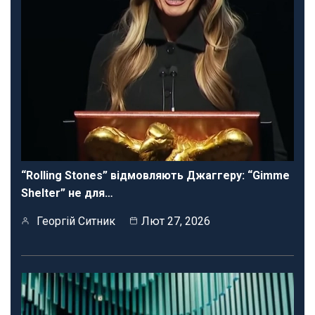
“Rolling Stones” відмовляють Джаггеру: “Gimme
Shelter” не для…
Георгій Ситник
Лют 27, 2026