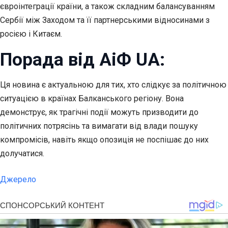
євроінтеграції країни, а також складним балансуванням
Сербії між Заходом та її партнерськими відносинами з
росією і Китаєм.
Порада від АіФ UA:
Ця новина є актуальною для тих, хто слідкує за політичною
ситуацією в країнах Балканського регіону. Вона
демонструє, як трагічні події можуть призводити до
політичних потрясінь та вимагати від влади пошуку
компромісів, навіть якщо опозиція не поспішає до них
долучатися.
Джерело