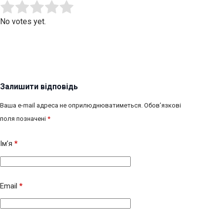
Submit Rating
Rate this item:
No votes yet.
Залишити відповідь
Ваша e-mail адреса не оприлюднюватиметься.
Обов’язкові
поля позначені
*
Ім’я
*
Email
*