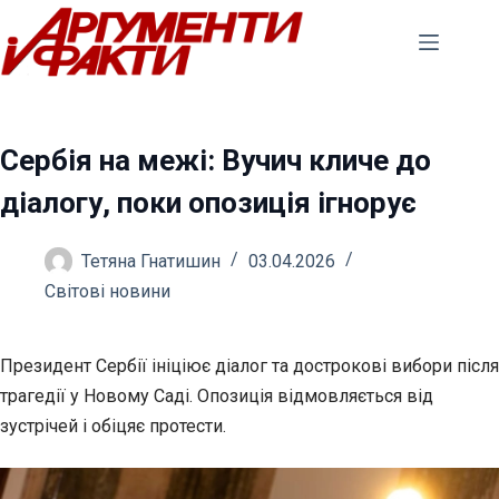
Перейти
до
вмісту
Сербія на межі: Вучич кличе до
діалогу, поки опозиція ігнорує
Тетяна Гнатишин
03.04.2026
Світові новини
Президент Сербії ініціює діалог та дострокові вибори після
трагедії у Новому Саді. Опозиція відмовляється від
зустрічей і обіцяє протести.