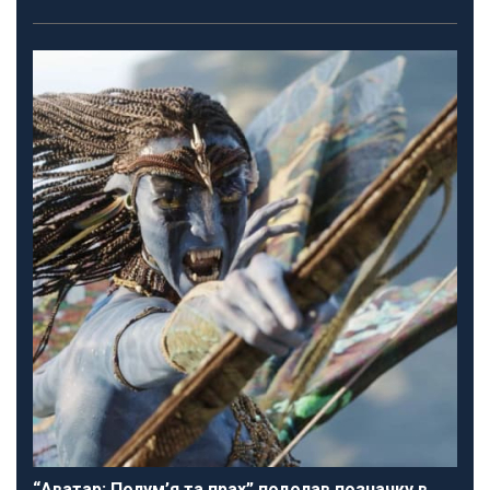
“Аватар: Полум’я та прах” подолав позначку в