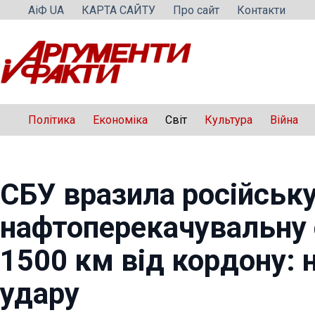
Перейти
АіФ UA
КАРТА САЙТУ
Про сайт
Контакти
до
вмісту
Політика
Економіка
Світ
Культура
Війна
СБУ вразила російськ
нафтоперекачувальну 
1500 км від кордону: н
удару