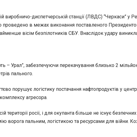
ій виробничо-диспетчерській станції (ЛВДС) “Черкаси” у Р
ію проведено в межах виконання поставленого Президенто
айменше вісім безпілотників СБУ. Внаслідок удару виникл
ть – Урал”, забезпечуючи перекачування близько 2 мільйон
трів пального.
тєво порушує логістику постачання нафтопродуктів у центра
комплексу агресора.
 території росії, і для окупанта більше не існує безпечних
мію ворога пальним, логістикою та ресурсами для війни. К