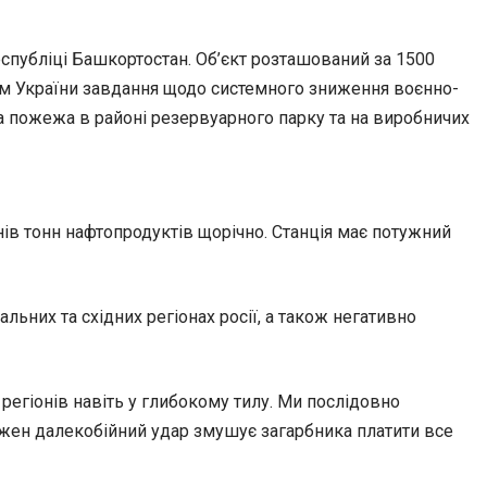
еспубліці Башкортостан. Об’єкт розташований за 1500
м України завдання щодо системного зниження воєнно-
а пожежа в районі резервуарного парку та на виробничих
ів тонн нафтопродуктів щорічно. Станція має потужний
льних та східних регіонах росії, а також негативно
 регіонів навіть у глибокому тилу. Ми послідовно
ожен далекобійний удар змушує загарбника платити все