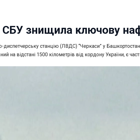
: СБУ знищила ключову на
о-диспетчерську станцію (ЛВДС) “Черкаси” у
Башкортостані
ний на відстані 1500 кілометрів від кордону України, є час