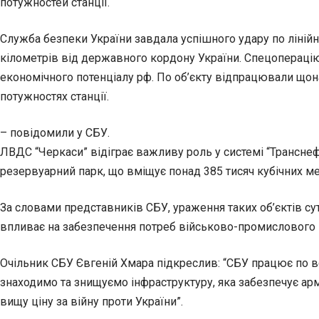
потужностей станції.
Служба безпеки України завдала успішного удару по лінійн
кілометрів від державного кордону України. Спецоперац
економічного потенціалу рф. По об’єкту відпрацювали щон
потужностях станції.
– повідомили у СБУ.
ЛВДС “Черкаси” відіграє важливу роль у системі “Транснеф
резервуарний парк, що вміщує понад 385 тисяч кубічних ме
За словами представників СБУ, ураження таких об’єктів сут
впливає на забезпечення потреб військово-промислового 
Очільник СБУ Євгеній Хмара підкреслив: “СБУ працює по всій
знаходимо та знищуємо інфраструктуру, яка забезпечує ар
вищу ціну за війну проти України”.